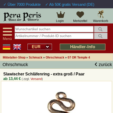
✓ Über 7000 Produkte
✓ Ab 50€ gratis Versand (DE)
Warenkorb
Login
Merkzettel
Menü
Händler-Info
EUR
Mittelalter-Shop
»
Schmuck
»
Ohrschmuck
»
07 OR Temple 4
Ohrschmuck
zurück
Slawischer Schläfenring - extra groß / Paar
ab
13,44 €
( zzgl.
Versand
)