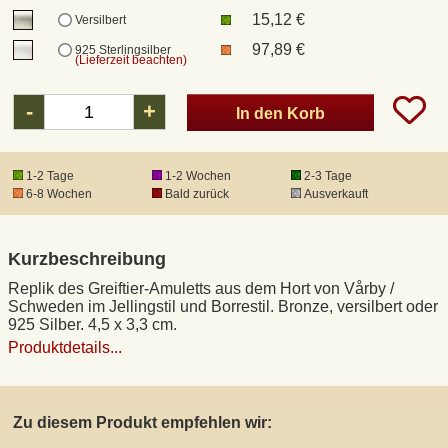
15,12 €
Versilbert
97,89 €
925 Sterlingsilber
DHL Kleinpaket
(Lieferzeit beachten)
-
+
DHL Express
In den Korb
Waffenrecht und FSK 18
1-2 Tage
1-2 Wochen
2-3 Tage
6-8 Wochen
Bald zurück
Ausverkauft
Produkthaftung
Kurzbeschreibung
Datenschutz
Replik des Greiftier-Amuletts aus dem Hort von Vårby /
Schweden im Jellingstil und Borrestil. Bronze, versilbert oder
925 Silber. 4,5 x 3,3 cm.
Widerrufsrecht
Produktdetails...
Anfertigung von Museumsrepliken
Zu diesem Produkt empfehlen wir:
Mittelalter-Großhandel