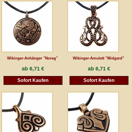
AGB
Gästebuch
Newsletter
Wikinger-Anhänger "Noreg"
Wikinger-Amulett "Midgard"
Vertrag wiederrufen
ab
6,71 €
ab
6,71 €
Sofort Kaufen
Sofort Kaufen
*Alle Preise inkl. MwSt., inkl. Verpackungskosten, zggl. Versandkosten und zzgl.
eventueller Zölle (bei Nicht-EU-Ländern). Durchgestrichene Preise entsprechen dem
bisherigen Preis bei peraperis.com.
Zur klassischen Website