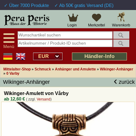
✓ Über 7000 Produkte
✓ Ab 50€ gratis Versand (DE)
Große Auswahl
14 Tage Widerrufsrecht
Verfügbarkeitsanzeige
Über 25 Jahre Erfahrung
Sendungsverfolgung
Schnelle Rücküberweisung
Warenkorb
Login
Merkzettel
Intelligente Navigation
Kulant bei Retouren
Freundlicher Service
Prof. Auftragsabwicklung
Menü
Übersicht Mittelalter-Produkte
Händler-Info
EUR
Mittelalter-Shop
»
Schmuck
»
Anhänger und Amulette
»
Wikinger-Anhänger
Impressum
»
0 Varby
Wikinger-Anhänger
zurück
Widerrufsfunktion
Wikinger-Amulett von Vårby
ab
12,60 €
( zzgl.
Versand
)
Wie bestellen?
Rückruf-Service