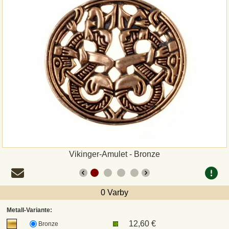
Zahlungsweisen
Sepa
PayPal
Vorkasse
Rechnung
Versandarten und Retouren
Vikinger-Amulet - Bronze
UPS
0 Varby
DHL Paket
Metall-Variante:
12,60 €
Bronze
DPD