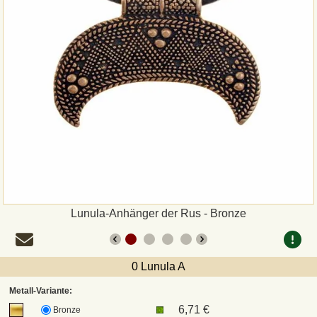
Zahlungsweisen
Sepa
PayPal
Vorkasse
Rechnung
Versandarten und Retouren
Lunula-Anhänger der Rus - Bronze
UPS
0 Lunula A
DHL Paket
Metall-Variante:
6,71 €
Bronze
DPD