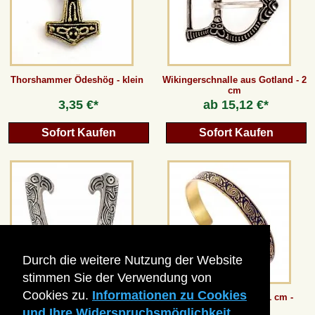
Thorshammer Ödeshög - klein
Wikingerschnalle aus Gotland - 2
cm
3,35 €*
ab
15,12 €*
Sofort Kaufen
Sofort Kaufen
Durch die weitere Nutzung der Website
stimmen Sie der Verwendung von
Cookies zu.
Informationen zu Cookies
Wikinger-Ortband "Haithabu"
Messing-Armreifen / 1 cm -
Spiralen
und Ihre Widerspruchsmöglichkeit.