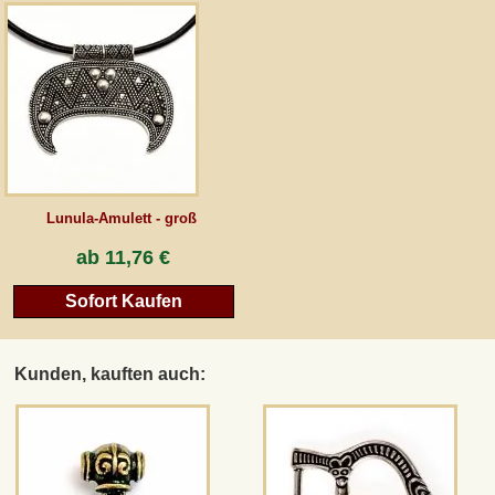
AGB
Gästebuch
Newsletter
Lunula-Amulett - groß
Vertrag wiederrufen
ab
11,76 €
Sofort Kaufen
*Alle Preise inkl. MwSt., inkl. Verpackungskosten, zggl. Versandkosten und zzgl.
eventueller Zölle (bei Nicht-EU-Ländern). Durchgestrichene Preise entsprechen dem
bisherigen Preis bei peraperis.com.
Kunden, kauften auch:
Zur klassischen Website