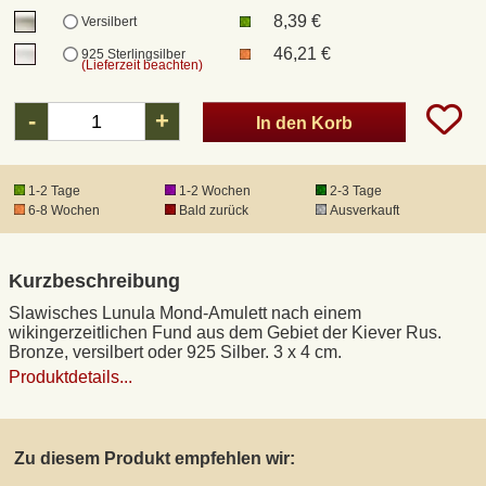
8,39 €
Versilbert
46,21 €
925 Sterlingsilber
DHL Kleinpaket
(Lieferzeit beachten)
-
+
DHL Express
In den Korb
Waffenrecht und FSK 18
1-2 Tage
1-2 Wochen
2-3 Tage
6-8 Wochen
Bald zurück
Ausverkauft
Produkthaftung
Kurzbeschreibung
Datenschutz
Slawisches Lunula Mond-Amulett nach einem
wikingerzeitlichen Fund aus dem Gebiet der Kiever Rus.
Bronze, versilbert oder 925 Silber. 3 x 4 cm.
Widerrufsrecht
Produktdetails...
Anfertigung von Museumsrepliken
Zu diesem Produkt empfehlen wir:
Mittelalter-Großhandel