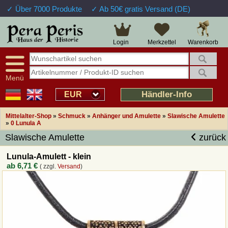
✓ Über 7000 Produkte
✓ Ab 50€ gratis Versand (DE)
Große Auswahl
14 Tage Widerrufsrecht
Verfügbarkeitsanzeige
Über 25 Jahre Erfahrung
Sendungsverfolgung
Schnelle Rücküberweisung
Warenkorb
Login
Merkzettel
Intelligente Navigation
Kulant bei Retouren
Freundlicher Service
Prof. Auftragsabwicklung
Menü
Übersicht Mittelalter-Produkte
Händler-Info
EUR
Mittelalter-Shop
»
Schmuck
»
Anhänger und Amulette
»
Slawische Amulette
Impressum
»
0 Lunula A
Slawische Amulette
zurück
Widerrufsfunktion
Lunula-Amulett - klein
ab
6,71 €
( zzgl.
Versand
)
Wie bestellen?
Rückruf-Service