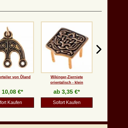
erteiler von Öland
Wikinger-Zierniete
orientalisch - klein
b
10,08 €*
ab
3,35 €*
fort Kaufen
Sofort Kaufen