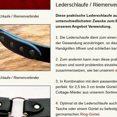
Lederschlaufe / Riemenver
Diese praktische Lederschlaufe au
chlaufe / Riemenverbinder
unterschiedlichsten Zwecke zum E
unserem Angebot Verwendung.
1. Die Lederschaufe dient zum eine
der Gewandung anzubringen, so das
Handgriifen öffnen und schließen ka
2. Zum anderen kann man diese prak
nutzen und somit problemlos einzelne 
zusammensetzen, wie bei unserem
e
chlaufe / Riemenverbinder
3. In Kombination mit dem passend
perfekt für 2,5 bis 3 cm breite Gürt
Cottage-Mieder aus unserem Sortime
4. Optimal ist die Lederschlaufe auc
Tasche oder einem Gürtel zu befest
germanischen
Ring-Gürtel
.