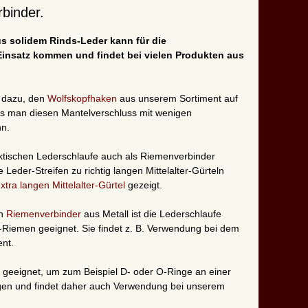
binder.
s solidem Rinds-Leder kann für die
insatz kommen und findet bei vielen Produkten aus
n dazu, den
Wolfskopfhaken
aus unserem Sortiment auf
s man diesen Mantelverschluss mit wenigen
nn.
tischen Lederschlaufe auch als Riemenverbinder
Leder-Streifen zu richtig langen Mittelalter-Gürteln
xtra langen Mittelalter-Gürtel
gezeigt.
en
Riemenverbinder
aus Metall ist die Lederschlaufe
el-Riemen geeignet. Sie findet z. B. Verwendung bei dem
nt.
h geeignet, um zum Beispiel D- oder O-Ringe an einer
igen und findet daher auch Verwendung bei unserem