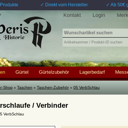
Produkte
✓ Direkt vom Hersteller
✓ Ab 50€ g
Kontakt
Login
Merk
?
hen
Gürtel
Gürtelzubehör
Lagerbedarf
Messe
ter-Shop
»
Taschen
»
Taschen-Zubehör
»
05 VerbSchlau
rschlaufe / Verbinder
 05 VerbSchlau