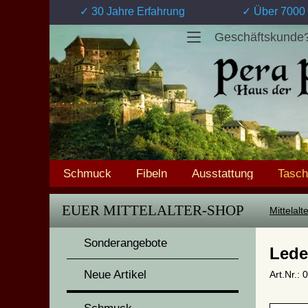
✓ 30 Jahre Erfahrung
✓ Über 7000 
Geschäftskunde
Schmuck
Fibeln
Ausstattung
Tasc
EUER MITTELALTER-SHOP
Mittelal
Sonderangebote
Lede
Neue Artikel
Art.Nr.: