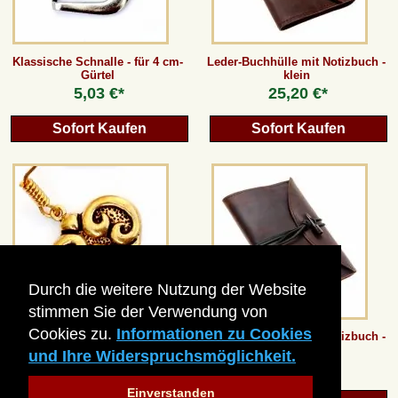
Klassische Schnalle - für 4 cm-
Leder-Buchhülle mit Notizbuch -
Gürtel
klein
5,03 €*
25,20 €*
Sofort Kaufen
Sofort Kaufen
Durch die weitere Nutzung der Website
stimmen Sie der Verwendung von
Cookies zu.
Informationen zu Cookies
Magyarischer Ohrring - Bronze /
Leder-Buchhülle mit Notizbuch -
Paar
groß
und Ihre Widerspruchsmöglichkeit.
ab
6,71 €*
31,92 €*
Einverstanden