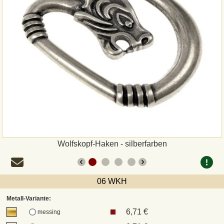
Zahlungsweisen
Sepa
PayPal
Vorkasse
Rechnung
Versandarten und Retouren
Wolfskopf-Haken - silberfarben
UPS
06 WKH
DHL Paket
Metall-Variante:
6,71 €
messing
DPD