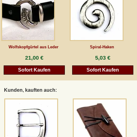
AGB
Gästebuch
Newsletter
Wolfskopfgürtel aus Leder
Spiral-Haken
21,00 €
5,03 €
Sofort Kaufen
Sofort Kaufen
Vertrag wiederrufen
Kunden, kauften auch:
*Alle Preise inkl. MwSt., inkl. Verpackungskosten, zggl. Versandkosten und zzgl.
eventueller Zölle (bei Nicht-EU-Ländern). Durchgestrichene Preise entsprechen dem
bisherigen Preis bei peraperis.com.
Zur klassischen Website