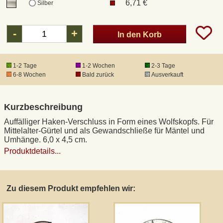
6,71 €
Silber
DHL Kleinpaket
-
+
In den Korb
DHL Express
1-2 Tage
1-2 Wochen
2-3 Tage
6-8 Wochen
Bald zurück
Ausverkauft
Waffenrecht und FSK 18
Kurzbeschreibung
Produkthaftung
Auffälliger Haken-Verschluss in Form eines Wolfskopfs. Für
Mittelalter-Gürtel und als Gewandschließe für Mäntel und
Datenschutz
Umhänge. 6,0 x 4,5 cm.
Produktdetails...
Widerrufsrecht
Zu diesem Produkt empfehlen wir:
Anfertigung von Museumsrepliken
Mittelalter-Großhandel