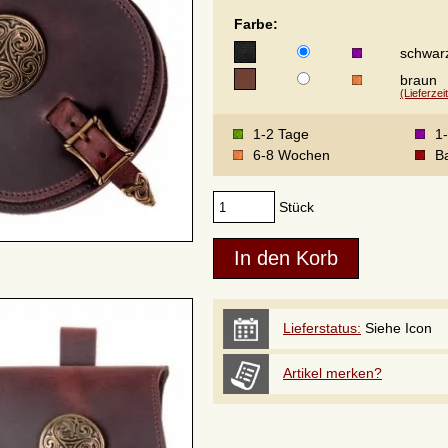
Farbe:
schwar
braun
(Lieferzei
1-2 Tage
1
6-8 Wochen
Ba
Stück
Lieferstatus:
Siehe Icon
Artikel merken?