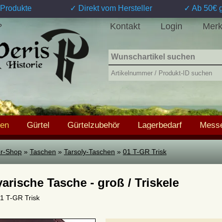
Produkte
✓ Direkt vom Hersteller
✓ Ab 50€ g
Kontakt
Login
Merk
?
hen
Gürtel
Gürtelzubehör
Lagerbedarf
Messe
ter-Shop
»
Taschen
»
Tarsoly-Taschen
»
01 T-GR Trisk
arische Tasche - groß / Triskele
01 T-GR Trisk