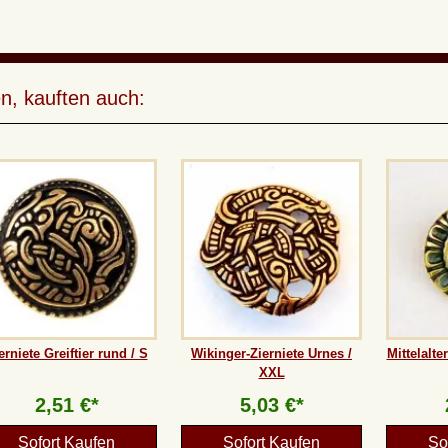
n, kauften auch:
erniete Greiftier rund / S
Wikinger-Zierniete Urnes /
Mittelalte
XXL
2,51 €*
5,03 €*
Sofort Kaufen
Sofort Kaufen
So