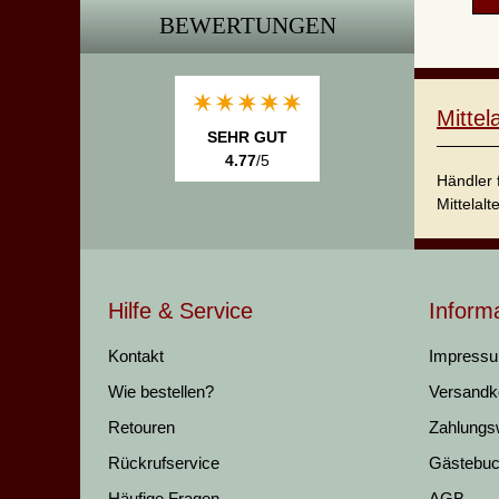
BEWERTUNGEN
Mitte
SEHR GUT
4.77
/5
Händler 
Mittelalt
Hilfe & Service
Inform
Kontakt
Impress
Wie bestellen?
Versandk
Retouren
Zahlungs
Rückrufservice
Gästebu
Häufige Fragen
AGB