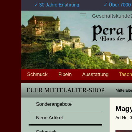
✓ 30 Jahre Erfahrung
✓ Über 7000 
Geschäftskunde
Schmuck
Fibeln
Ausstattung
Tasc
EUER MITTELALTER-SHOP
Mittelal
Sonderangebote
Magy
Neue Artikel
Art.Nr.: 