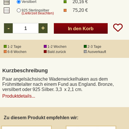
20,16 €
Versilbert
75,20 €
925 Sterlingsilber
(Lieferzeit beachten)
DHL Kleinpaket
-
+
In den Korb
DHL Express
1-2 Tage
1-2 Wochen
2-3 Tage
Waffenrecht und FSK 18
6-8 Wochen
Bald zurück
Ausverkauft
Produkthaftung
Kurzbeschreibung
Datenschutz
Paar angelsächsische Wadenwickelhaken aus dem
Frühmittelalter nach einem Fund aus England. Bronze,
versilbert oder 925 Silber. 3,3 x 2,1 cm.
Widerrufsrecht
Produktdetails...
Anfertigung von Museumsrepliken
Zu diesem Produkt empfehlen wir:
Mittelalter-Großhandel