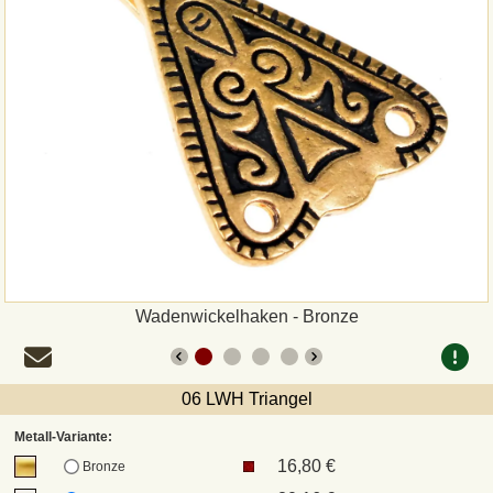
Zahlungsweisen
Sepa
PayPal
Vorkasse
Rechnung
Versandarten und Retouren
Wadenwickelhaken - Bronze
UPS
06 LWH Triangel
DHL Paket
Metall-Variante:
16,80 €
Bronze
DPD