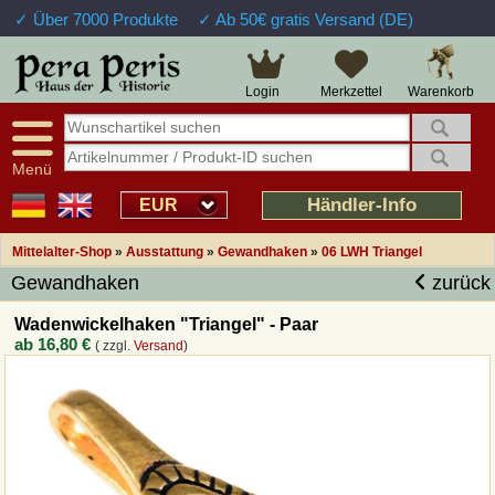
✓ Über 7000 Produkte
✓ Ab 50€ gratis Versand (DE)
Große Auswahl
14 Tage Widerrufsrecht
Verfügbarkeitsanzeige
Über 25 Jahre Erfahrung
Sendungsverfolgung
Schnelle Rücküberweisung
Warenkorb
Login
Merkzettel
Intelligente Navigation
Kulant bei Retouren
Freundlicher Service
Prof. Auftragsabwicklung
Menü
Übersicht Mittelalter-Produkte
Händler-Info
EUR
Mittelalter-Shop
»
Ausstattung
»
Gewandhaken
»
06 LWH Triangel
Impressum
Gewandhaken
zurück
Widerrufsfunktion
Wadenwickelhaken "Triangel" - Paar
ab
16,80 €
( zzgl.
Versand
)
Wie bestellen?
Rückruf-Service