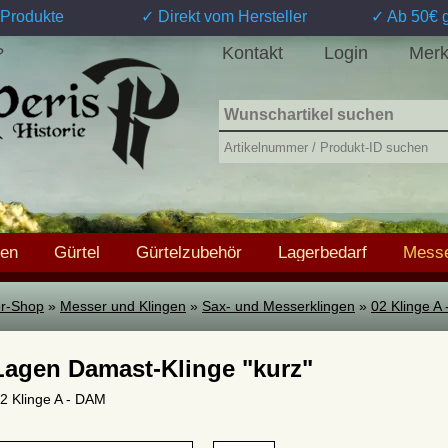
Produkte
✓ Direkt vom Hersteller
✓ Ab 50€ g
Kontakt
Login
Merk
?
hen
Gürtel
Gürtelzubehör
Lagerbedarf
Messe
ter-Shop
»
Messer und Klingen
»
Sax- und Messerklingen
»
02 Klinge A
Lagen Damast-Klinge "kurz"
 02 Klinge A - DAM