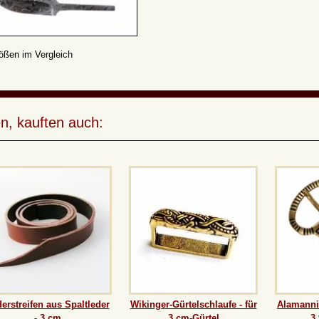
ößen im Vergleich
n, kauften auch:
erstreifen aus Spaltleder
Wikinger-Gürtelschlaufe - für
Alamannis
- 3 cm
3 cm-Gürtel
3