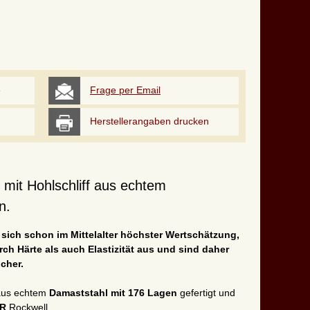
e
Frage per Email
Herstellerangaben drucken
mit Hohlschliff aus echtem
n.
sich schon im Mittelalter höchster Wertschätzung,
ch Härte als auch Elastizität aus und sind daher
cher.
 aus echtem
Damaststahl mit 176 Lagen
gefertigt und
CR
Rockwell.