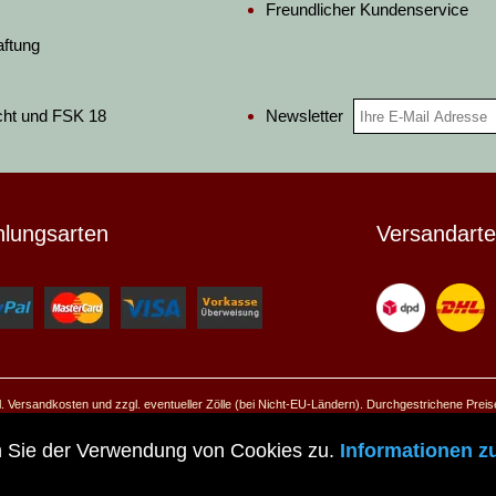
Freundlicher Kundenservice
aftung
Newsletter
cht und FSK 18
hlungsarten
Versandart
ggl. Versandkosten und zzgl. eventueller Zölle (bei Nicht-EU-Ländern). Durchgestrichene Prei
© 2026 Pera Peris - Haus der Historie
n Sie der Verwendung von Cookies zu.
Informationen z
Zur mobilen Website