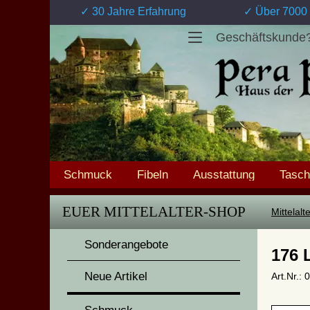
✓ 30 Jahre Erfahrung
✓ Über 7000 
Geschäftskunde
Schmuck
Fibeln
Ausstattung
Tasc
EUER MITTELALTER-SHOP
Mittelal
Sonderangebote
176 
Neue Artikel
Art.Nr.: