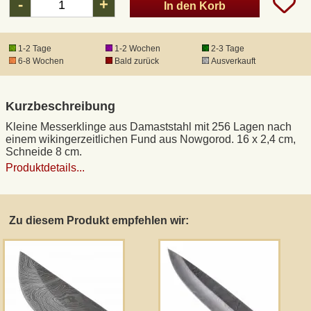
-
+
In den Korb
DHL Kleinpaket
1-2 Tage
1-2 Wochen
2-3 Tage
6-8 Wochen
Bald zurück
Ausverkauft
DHL Express
Kurzbeschreibung
Waffenrecht und FSK 18
Kleine Messerklinge aus Damaststahl mit 256 Lagen nach
einem wikingerzeitlichen Fund aus Nowgorod. 16 x 2,4 cm,
Produkthaftung
Schneide 8 cm.
Produktdetails...
Datenschutz
Zu diesem Produkt empfehlen wir:
Widerrufsrecht
Anfertigung von Museumsrepliken
Mittelalter-Großhandel