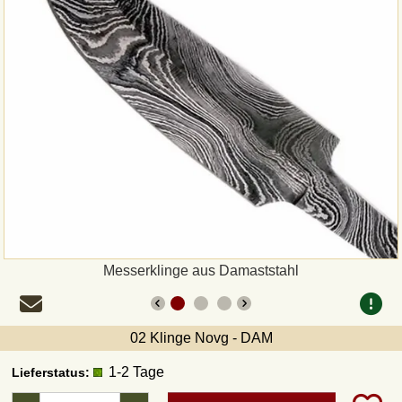
Zahlungsweisen
Sepa
PayPal
Vorkasse
Rechnung
Versandarten und Retouren
Messerklinge aus Damaststahl
UPS
02 Klinge Novg - DAM
DHL Paket
1-2 Tage
Lieferstatus:
DPD