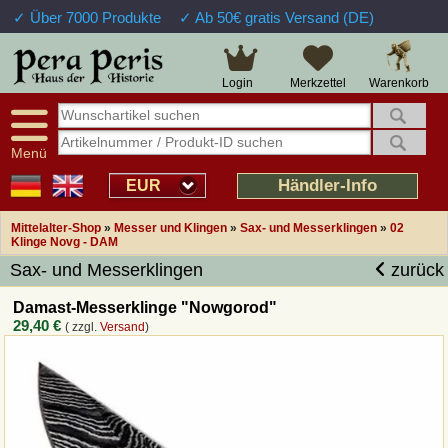
✓ Über 7000 Produkte
✓ Ab 50€ gratis Versand (DE)
Große Auswahl
14 Tage Widerrufsrecht
Verfügbarkeitsanzeige
Über 25 Jahre Erfahrung
Sendungsverfolgung
Schnelle Rücküberweisung
Warenkorb
Login
Merkzettel
Intelligente Navigation
Kulant bei Retouren
Freundlicher Service
Prof. Auftragsabwicklung
Menü
Übersicht Mittelalter-Produkte
Händler-Info
EUR
Mittelalter-Shop
»
Messer und Klingen
»
Sax- und Messerklingen
»
02
Impressum
Klinge Novg - DAM
Sax- und Messerklingen
zurück
Widerrufsfunktion
Damast-Messerklinge "Nowgorod"
29,40 €
( zzgl.
Versand
)
Wie bestellen?
Rückruf-Service