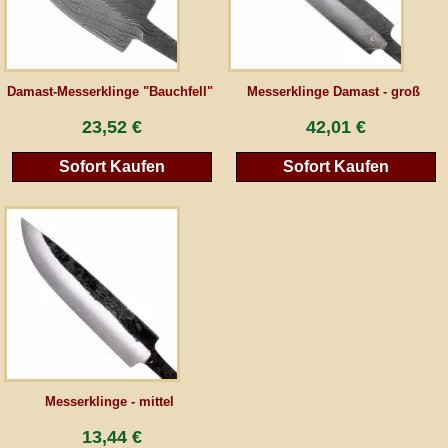
AGB
Damast-Messerklinge "Bauchfell"
Messerklinge Damast - groß
Gästebuch
23,52 €
42,01 €
Newsletter
Sofort Kaufen
Sofort Kaufen
Vertrag wiederrufen
*Alle Preise inkl. MwSt., inkl. Verpackungskosten, zggl. Versandkosten und zzgl.
eventueller Zölle (bei Nicht-EU-Ländern). Durchgestrichene Preise entsprechen dem
bisherigen Preis bei peraperis.com.
Zur klassischen Website
Messerklinge - mittel
13,44 €