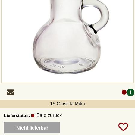
15 GlasFla Mika
Bald zurück
Lieferstatus:
Nicht lieferbar