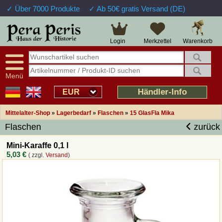
✓ Über 7000 Produkte
✓ Ab 50€ gratis Versand (DE)
Warenkorb
Login
Merkzettel
Menü
Händler-Info
EUR
Mittelalter-Shop
»
Lagerbedarf
»
Flaschen
»
15 GlasFla Mika
Flaschen
zurück
Mini-Karaffe 0,1 l
5,03 €
( zzgl.
Versand
)