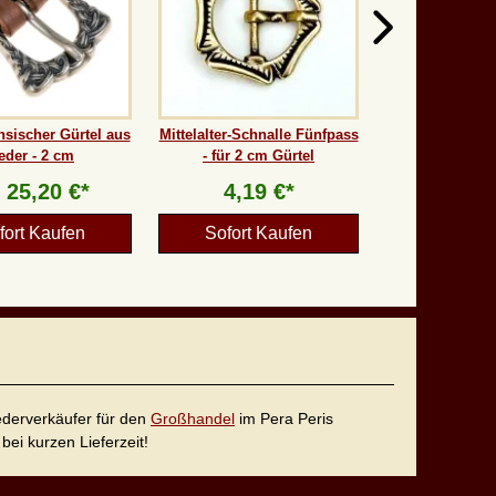
sischer Gürtel aus
Mittelalter-Schnalle Fünfpass
eder - 2 cm
- für 2 cm Gürtel
b
25,20 €*
4,19 €*
fort Kaufen
Sofort Kaufen
iederverkäufer für den
Großhandel
im Pera Peris
bei kurzen Lieferzeit!