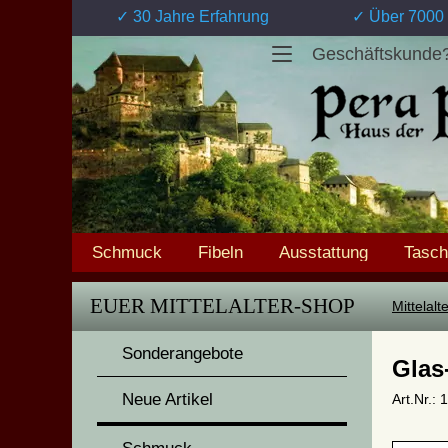
✓ 30 Jahre Erfahrung
✓ Über 7000 
Geschäftskunde
Schmuck
Fibeln
Ausstattung
Tasc
EUER MITTELALTER-SHOP
Mittelal
Sonderangebote
Glas
Neue Artikel
Art.Nr.: