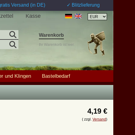
ratis Versand (in DE)
✓ Blitzlieferung
zettel
Kasse
Warenkorb
Ihr Warenkorb ist leer.
r und Klingen
Bastelbedarf
4,19 €
( zzgl.
Versand
)