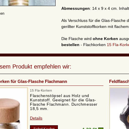
Abmessungen
: 14 x 9 x 4 cm. Inhalt
ken
Als Verschluss für die Glas-Flasche d
gerillter Kunststoffkorken mit flache
Die Flasche wird
ohne Korken
ausge
bestellen
- Flachkorken
15 Fla-Kork
esem Produkt empfehlen wir:
rken für Glas-Flasche Flachmann
Feldflasc
15 Fla-Korken
Flaschenstöpsel aus Holz und
Kunststoff. Geeignet für die Glas-
Flasche Flachmann. Durchmesser
18,5 mm.
Details