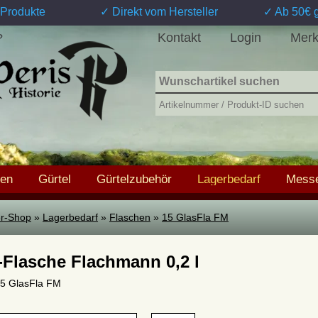
Produkte
✓ Direkt vom Hersteller
✓ Ab 50€ g
Kontakt
Login
Merk
?
hen
Gürtel
Gürtelzubehör
Lagerbedarf
Messe
ter-Shop
»
Lagerbedarf
»
Flaschen
»
15 GlasFla FM
-Flasche Flachmann 0,2 l
 15 GlasFla FM