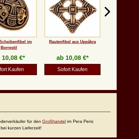
Scheibenfibel im
Rautenfibel aus Uppåkra
Borrestil
b
10,08 €*
ab
10,08 €*
fort Kaufen
Sofort Kaufen
iederverkäufer für den
Großhandel
im Pera Peris
bei kurzen Lieferzeit!