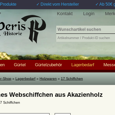
Produkte
✓ Direkt vom Hersteller
✓ Ab 50€ g
Kontakt
Login
Merk
?
hen
Gürtel
Gürtelzubehör
Lagerbedarf
Messe
ter-Shop
»
Lagerbedarf
»
Holzwaren
»
17 Schiffchen
nes Webschiffchen aus Akazienholz
17 Schiffchen