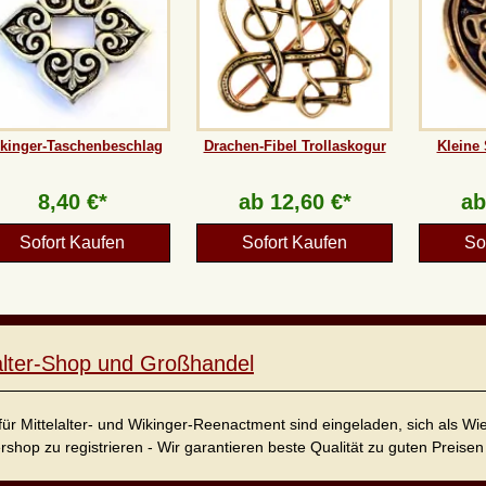
kinger-Taschenbeschlag
Drachen-Fibel Trollaskogur
Kleine 
8,40 €*
ab
12,60 €*
a
Sofort Kaufen
Sofort Kaufen
So
lalter-Shop und Großhandel
für Mittelalter- und Wikinger-Reenactment sind eingeladen, sich als W
ershop zu registrieren - Wir garantieren beste Qualität zu guten Preisen 