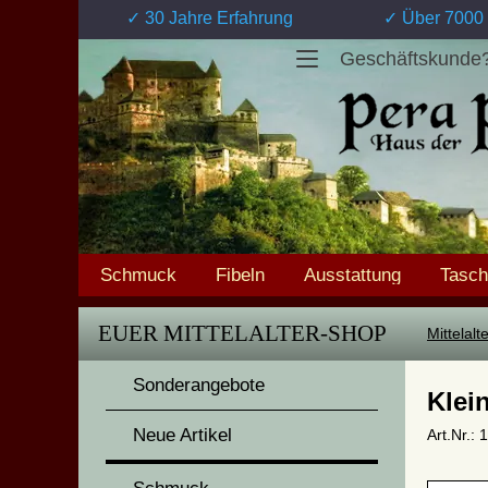
✓ 30 Jahre Erfahrung
✓ Über 7000 
Geschäftskunde
Schmuck
Fibeln
Ausstattung
Tasc
EUER MITTELALTER-SHOP
Mittelal
Sonderangebote
Klei
Neue Artikel
Art.Nr.: 