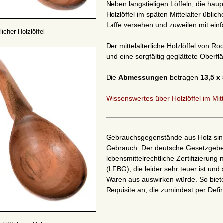
Neben langstieligen Löffeln, die haup
Holzlöffel im späten Mittelalter üblic
Laffe versehen und zuweilen mit einf
rlicher Holzlöffel
Der mittelalterliche Holzlöffel von
und eine sorgfältig geglättete Oberfl
Die
Abmessungen
betragen
13,5 x
Wissenswertes über Holzlöffel im Mitt
Gebrauchsgegenstände aus Holz sind 
Gebrauch. Der deutsche Gesetzgeber
lebensmittelrechtliche Zertifizieru
(LFBG), die leider sehr teuer ist und
Waren aus auswirken würde. So bieten 
Requisite an, die zumindest per Definit