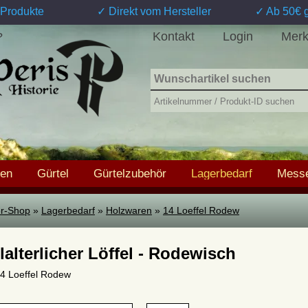
Produkte
✓ Direkt vom Hersteller
✓ Ab 50€ g
Kontakt
Login
Merk
?
hen
Gürtel
Gürtelzubehör
Lagerbedarf
Messe
ter-Shop
»
Lagerbedarf
»
Holzwaren
»
14 Loeffel Rodew
lalterlicher Löffel - Rodewisch
 14 Loeffel Rodew