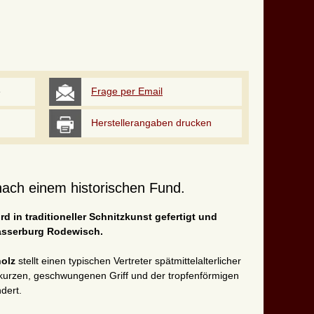
e
Frage per Email
Herstellerangaben drucken
l nach einem historischen Fund.
ird in traditioneller Schnitzkunst gefertigt und
Wasserburg Rodewisch.
holz
stellt einen typischen Vertreter spätmittelalterlicher
m kurzen, geschwungenen Griff und der tropfenförmigen
dert.