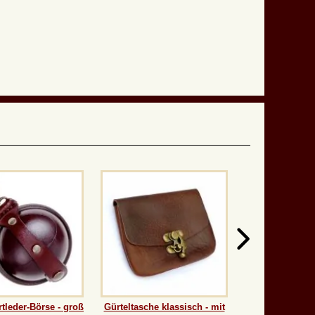
tleder-Börse - groß
Gürteltasche klassisch - mit