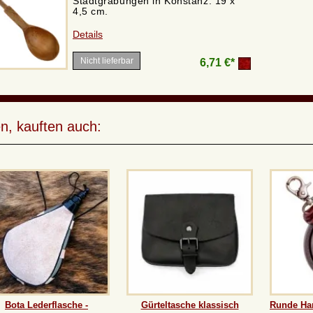
Stadtgrabungen in Konstanz. 19 x
4,5 cm.
Details
Nicht lieferbar
6,71 €*
n, kauften auch:
Bota Lederflasche -
Gürteltasche klassisch
Runde Har