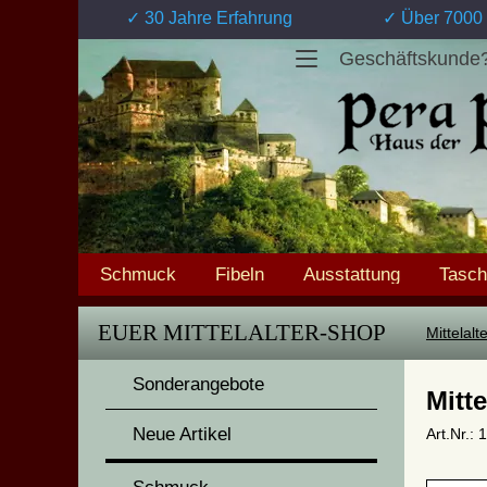
✓ 30 Jahre Erfahrung
✓ Über 7000 
Geschäftskunde
Schmuck
Fibeln
Ausstattung
Tasc
EUER MITTELALTER-SHOP
Mittelal
Sonderangebote
Mitte
Neue Artikel
Art.Nr.: