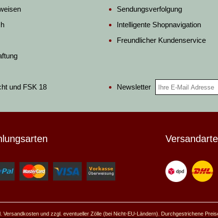
weisen
Sendungsverfolgung
ch
Intelligente Shopnavigation
Freundlicher Kundenservice
aftung
Newsletter
cht und FSK 18
hlungsarten
Versandart
ggl. Versandkosten und zzgl. eventueller Zölle (bei Nicht-EU-Ländern). Durchgestrichene Prei