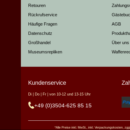
Retouren
Zahlungs
Rückrufservice
Gästebu
Häufige Fragen
AGB
Datenschutz
Produkth
Großhandel
Über uns
Museumsrepliken
Waffenre
Kundenservice
Za
Di | Do | Fr | von 10-12 und 13-15 Uhr
+49 (0)3504-625 85 15
*Alle Preise inkl. MwSt., inkl. Verpackungskosten, z