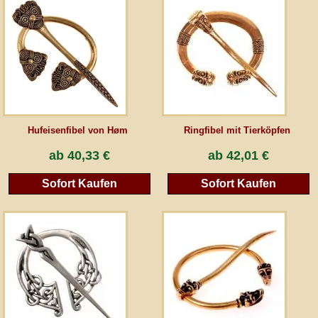
AGB
Gästebuch
Newsletter
Hufeisenfibel von Høm
Ringfibel mit Tierköpfen
ab
40,33 €
ab
42,01 €
Vertrag wiederrufen
Sofort Kaufen
Sofort Kaufen
*Alle Preise inkl. MwSt., inkl. Verpackungskosten, zggl. Versandkosten und zzgl.
eventueller Zölle (bei Nicht-EU-Ländern). Durchgestrichene Preise entsprechen dem
bisherigen Preis bei peraperis.com.
Zur klassischen Website