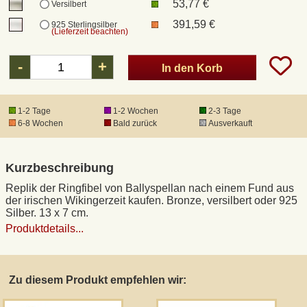
53,77 €
Versilbert
391,59 €
925 Sterlingsilber
(Lieferzeit beachten)
DHL Kleinpaket
-
+
In den Korb
DHL Express
1-2 Tage
1-2 Wochen
2-3 Tage
Waffenrecht und FSK 18
6-8 Wochen
Bald zurück
Ausverkauft
Produkthaftung
Kurzbeschreibung
Datenschutz
Replik der Ringfibel von Ballyspellan nach einem Fund aus
der irischen Wikingerzeit kaufen. Bronze, versilbert oder 925
Silber. 13 x 7 cm.
Widerrufsrecht
Produktdetails...
Anfertigung von Museumsrepliken
Zu diesem Produkt empfehlen wir:
Mittelalter-Großhandel