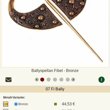
Zahlungsweisen
Sepa
PayPal
Vorkasse
Rechnung
Versandarten und Retouren
Ballyspellan Fibel - Bronze
UPS
07 Fi Bally
DHL Paket
Metall-Variante:
44,53 €
Bronze
DPD