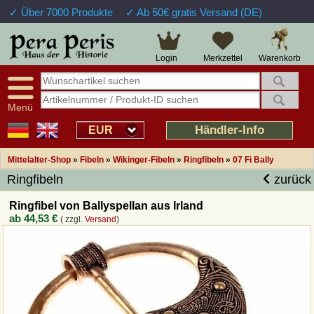
✓ Über 7000 Produkte
✓ Ab 50€ gratis Versand (DE)
Große Auswahl
14 Tage Widerrufsrecht
Verfügbarkeitsanzeige
Über 25 Jahre Erfahrung
Sendungsverfolgung
Schnelle Rücküberweisung
Warenkorb
Login
Merkzettel
Intelligente Navigation
Kulant bei Retouren
Freundlicher Service
Prof. Auftragsabwicklung
Menü
Übersicht Mittelalter-Produkte
Händler-Info
EUR
Mittelalter-Shop
»
Fibeln
»
Wikinger-Fibeln
»
Ringfibeln
»
07 Fi Bally
Impressum
Ringfibeln
zurück
Widerrufsfunktion
Ringfibel von Ballyspellan aus Irland
ab
44,53 €
( zzgl.
Versand
)
Wie bestellen?
Rückruf-Service