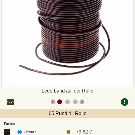
Zahlungsweisen
Sepa
PayPal
Vorkasse
Rechnung
Versandarten und Retouren
Lederband auf der Rolle
UPS
05 Rund 4 - Rolle
DHL Paket
Farbe:
79,82 €
schwarz
DPD