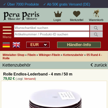
✓ Über 7000 Produkte
✓ Ab 50€ gratis Versand (DE)
Große Auswahl
14 Tage Widerrufsrecht
Verfügbarkeitsanzeige
Über 25 Jahre Erfahrung
Sendungsverfolgung
Schnelle Rücküberweisung
Warenkorb
Login
Merkzettel
Intelligente Navigation
Kulant bei Retouren
Freundlicher Service
Prof. Auftragsabwicklung
Menü
Übersicht Mittelalter-Produkte
Händler-Info
EUR
Mittelalter-Shop
»
Fibeln
»
Wikinger-Fibeln
»
Kettenzubehör
»
05 Rund 4 -
Impressum
Rolle
Kettenzubehör
zurück
Widerrufsfunktion
Rolle Endlos-Lederband - 4 mm / 50 m
79,82 €
( zzgl.
Versand
)
Wie bestellen?
Rückruf-Service