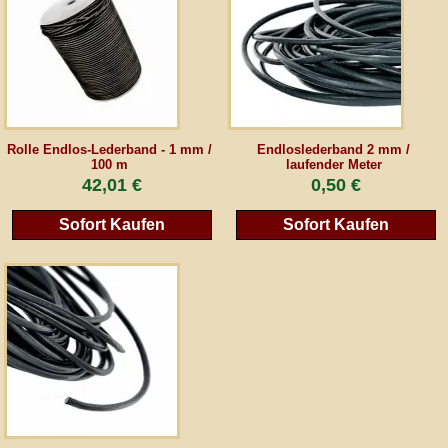
AGB
Gästebuch
Rolle Endlos-Lederband - 1 mm /
Endloslederband 2 mm /
Newsletter
100 m
laufender Meter
42,01 €
0,50 €
Sofort Kaufen
Sofort Kaufen
Vertrag wiederrufen
*Alle Preise inkl. MwSt., inkl. Verpackungskosten, zggl. Versandkosten und zzgl.
eventueller Zölle (bei Nicht-EU-Ländern). Durchgestrichene Preise entsprechen dem
bisherigen Preis bei peraperis.com.
Zur klassischen Website