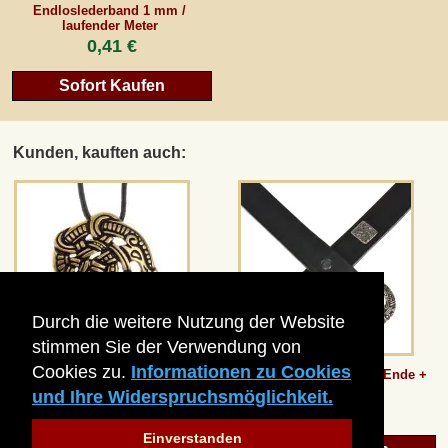
Endloslederband 1 mm /
laufender Meter
0,41 €
Sofort Kaufen
Kunden, kauften auch:
Durch die weitere Nutzung der Website
stimmen Sie der Verwendung von
Cookies zu.
Informationen zu Cookies
Amulett Midgardschlange
Wikinger-Gürtel 3 cm / Ende +
Nieten
und Ihre Widerspruchsmöglichkeit.
4,68 €*
*
ab
40,33 €*
Statt
6,71 €
Einverstanden