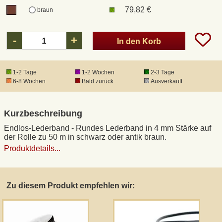
79,82 €
braun
DHL Kleinpaket
-
+
In den Korb
DHL Express
1-2 Tage
1-2 Wochen
2-3 Tage
Waffenrecht und FSK 18
6-8 Wochen
Bald zurück
Ausverkauft
Produkthaftung
Kurzbeschreibung
Endlos-Lederband - Rundes Lederband in 4 mm Stärke auf
Datenschutz
der Rolle zu 50 m in schwarz oder antik braun.
Produktdetails...
Widerrufsrecht
Zu diesem Produkt empfehlen wir:
Anfertigung von Museumsrepliken
Mittelalter-Großhandel