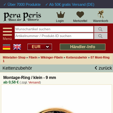
✓ Über 7000 Produkte
✓ Ab 50€ gratis Versand (DE)
Warenkorb
Login
Merkzettel
Menü
Händler-Info
EUR
Mittelalter-Shop
»
Fibeln
»
Wikinger-Fibeln
»
Kettenzubehör
»
07 Mont-Ring
1
Kettenzubehör
zurück
Montage-Ring / klein - 9 mm
ab
0,58 €
( zzgl.
Versand
)