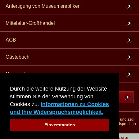
Anfertigung von Museumsrepliken
Mittelalter-Großhandel
AGB
Gästebuch
Newsletter
Durch die weitere Nutzung der Website
stimmen Sie der Verwendung von
Vertrag wiederrufen
Cookies zu.
Informationen zu Cookies
und Ihre Widerspruchsmöglichkeit.
*Alle Preise inkl. MwSt., inkl. Verpackungskosten, zggl. Versandkosten und zzgl.
eventueller Zölle (bei Nicht-EU-Ländern). Durchgestrichene Preise entsprechen
Einverstanden
dem bisherigen Preis bei peraperis.com.
Zur klassischen Website