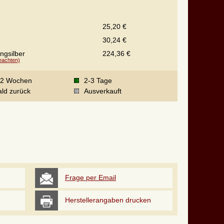
25,20 €
30,24 €
ingsilber
224,36 €
beachten)
-2 Wochen
2-3 Tage
ld zurück
Ausverkauft
Frage per Email
Herstellerangaben drucken