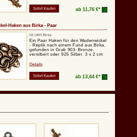
Sofort Kaufen
ab
11,76 €*
el-Haken aus Birka - Paar
06 LWH Birka
Ein Paar Haken für den Wadenwickel
- Replik nach einem Fund aus Birka,
gefunden in Grab 903. Bronze,
versilbert oder 925 Silber. 3 x 2 cm
Details
Sofort Kaufen
ab
13,44 €*