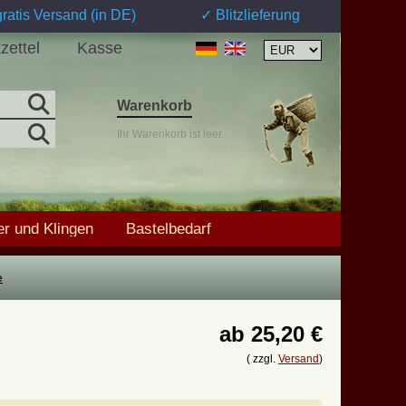
ratis Versand (in DE)
✓ Blitzlieferung
zettel
Kasse
Warenkorb
Ihr Warenkorb ist leer.
r und Klingen
Bastelbedarf
e
ab
25,20 €
( zzgl.
Versand
)