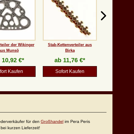
teiler der Wikinger
Stab-Kettenverteiler aus
aus Munsö
Birka
b
10,92 €*
ab
11,76 €*
fort Kaufen
Sofort Kaufen
iederverkäufer für den
Großhandel
im Pera Peris
bei kurzen Lieferzeit!