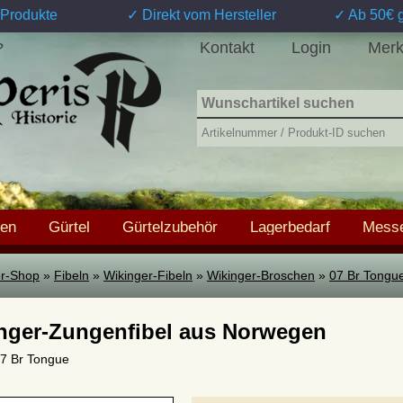
Produkte
✓ Direkt vom Hersteller
✓ Ab 50€ g
Kontakt
Login
Merk
?
hen
Gürtel
Gürtelzubehör
Lagerbedarf
Messe
ter-Shop
»
Fibeln
»
Wikinger-Fibeln
»
Wikinger-Broschen
»
07 Br Tongu
nger-Zungenfibel aus Norwegen
 07 Br Tongue