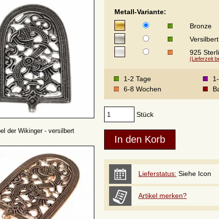
Metall-Variante:
Bronze
Versilbert
925 Sterl
(Lieferzeit 
1-2 Tage
1
6-8 Wochen
Ba
Stück
el der Wikinger - versilbert
Lieferstatus:
Siehe Icon
Artikel merken?