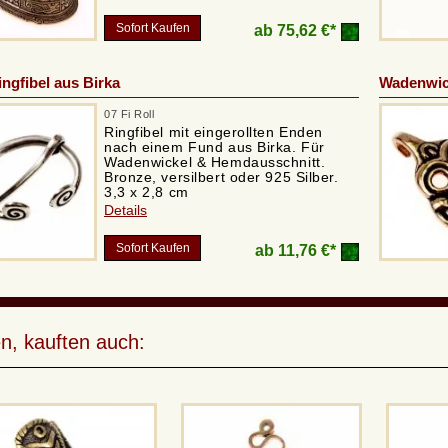
Sofort Kaufen
ab
75,62 €*
ingfibel aus Birka
Wadenwick
07 Fi Roll
Ringfibel mit eingerollten Enden
nach einem Fund aus Birka. Für
Wadenwickel & Hemdausschnitt.
Bronze, versilbert oder 925 Silber.
3,3 x 2,8 cm
Details
Sofort Kaufen
ab
11,76 €*
n, kauften auch: