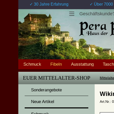
✓ 30 Jahre Erfahrung
✓ Über 7000 
Geschäftskunde
Schmuck
Fibeln
Ausstattung
Tasc
EUER MITTELALTER-SHOP
Mittelal
Sonderangebote
Wiki
Neue Artikel
Art.Nr.: