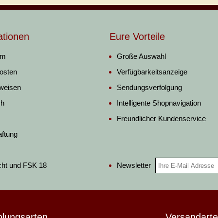
ationen
Eure Vorteile
um
Große Auswahl
osten
Verfügbarkeitsanzeige
weisen
Sendungsverfolgung
ch
Intelligente Shopnavigation
Freundlicher Kundenservice
aftung
Newsletter
cht und FSK 18
hlungsarten
Versandart