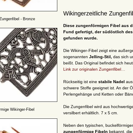
Wikingerzeitliche Zungenf
Zungenfibel - Bronze
Diese zungenförmigen Fibel aus d
Fund gefertigt, der südöstlich de
gefunden wurde.
Die Wikinger-Fibel zeigt eine außerg
sogenannten
Jelling-Stil,
das sich u
beißt.
Das Original befindet sich he
Link zur originalen Zungenfibel…
Rückseitig ist eine
stabile Nadel
aus
schwere Stoffe geeignet ist. An der
Perlengehänge und Ketten oder Bände
Die Zungenfibel wird aus hochwertig
mige Wikinger-Fibel
versilbert erhältlich. 7 x 5 cm.
Neben den typischen, buckelförmigen 
zungenförmige Fibeln
bekannt, die