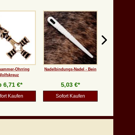
hammer-Ohrring
Nadelbindungs-Nadel - Bein
Wolfskreuz
b
6,71 €*
5,03 €*
fort Kaufen
Sofort Kaufen