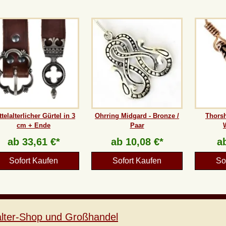
ttelalterlicher Gürtel in 3
Ohrring Midgard - Bronze /
Thors
cm + Ende
Paar
ab
33,61 €*
ab
10,08 €*
a
Sofort Kaufen
Sofort Kaufen
So
lalter-Shop und Großhandel