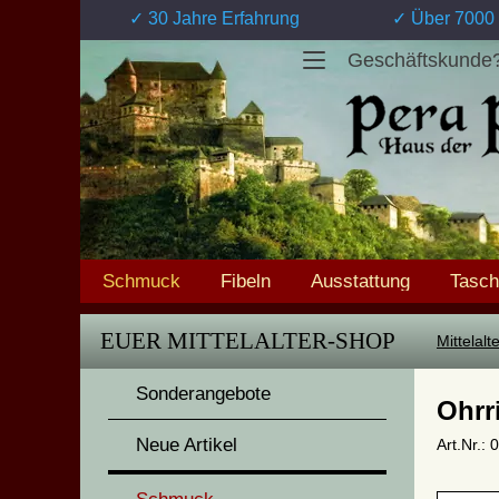
✓ 30 Jahre Erfahrung
✓ Über 7000 
Geschäftskunde
Schmuck
Fibeln
Ausstattung
Tasc
EUER MITTELALTER-SHOP
Mittelal
Sonderangebote
Ohrr
Neue Artikel
Art.Nr.: