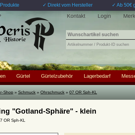
Produkte
✓ Direkt vom Hersteller
✓ Ab 50€ g
Kontakt
Login
Merk
?
hen
Gürtel
Gürtelzubehör
Lagerbedarf
Messe
ter-Shop
»
Schmuck
»
Ohrschmuck
»
07 OR Sph-KL
ing "Gotland-Sphäre" - klein
 07 OR Sph-KL