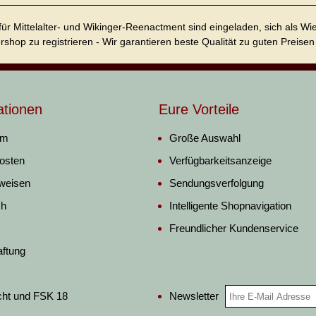
für Mittelalter- und Wikinger-Reenactment sind eingeladen, sich als W
ershop zu registrieren - Wir garantieren beste Qualität zu guten Preisen 
ationen
Eure Vorteile
um
Große Auswahl
osten
Verfügbarkeitsanzeige
weisen
Sendungsverfolgung
ch
Intelligente Shopnavigation
Freundlicher Kundenservice
aftung
Newsletter
cht und FSK 18