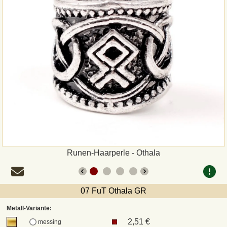
Zahlungsweisen
Sepa
PayPal
Vorkasse
Rechnung
Versandarten und Retouren
Runen-Haarperle - Othala
UPS
07 FuT Othala GR
DHL Paket
Metall-Variante:
2,51 €
messing
DPD