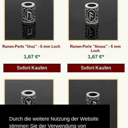
AGB
Gästebuch
Newsletter
Runen-Perle "Uruz" - 6 mm Loch
Runen-Perle "Ansuz" - 6 mm
Loch
1,67 €*
1,67 €*
Vertrag wiederrufen
Sofort Kaufen
Sofort Kaufen
*Alle Preise inkl. MwSt., inkl. Verpackungskosten, zggl. Versandkosten und zzgl.
eventueller Zölle (bei Nicht-EU-Ländern). Durchgestrichene Preise entsprechen dem
bisherigen Preis bei peraperis.com.
Zur klassischen Website
Durch die weitere Nutzung der Website
stimmen Sie der Verwendung von