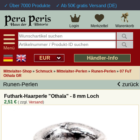
✓ Über 7000 Produkte
✓ Ab 50€ gratis Versand (DE)
Große Auswahl
14 Tage Widerrufsrecht
Verfügbarkeitsanzeige
Über 25 Jahre Erfahrung
Sendungsverfolgung
Schnelle Rücküberweisung
Warenkorb
Login
Merkzettel
Intelligente Navigation
Kulant bei Retouren
Freundlicher Service
Prof. Auftragsabwicklung
Menü
Übersicht Mittelalter-Produkte
Händler-Info
EUR
Mittelalter-Shop
»
Schmuck
»
Mittelalter-Perlen
»
Runen-Perlen
»
07 FuT
Impressum
Othala GR
Runen-Perlen
zurück
Widerrufsfunktion
Futhark-Haarperle "Othala" - 8 mm Loch
2,51 €
( zzgl.
Versand
)
Wie bestellen?
Rückruf-Service