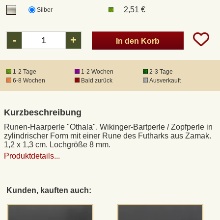
2,51 €
Silber
DHL Kleinpaket
-
+
In den Korb
DHL Express
1-2 Tage
1-2 Wochen
2-3 Tage
Waffenrecht und FSK 18
6-8 Wochen
Bald zurück
Ausverkauft
Produkthaftung
Kurzbeschreibung
Runen-Haarperle "Othala". Wikinger-Bartperle / Zopfperle in
Datenschutz
zylindrischer Form mit einer Rune des Futharks aus Zamak.
1,2 x 1,3 cm. Lochgröße 8 mm.
Produktdetails...
Widerrufsrecht
Anfertigung von Museumsrepliken
Kunden, kauften auch:
Mittelalter-Großhandel