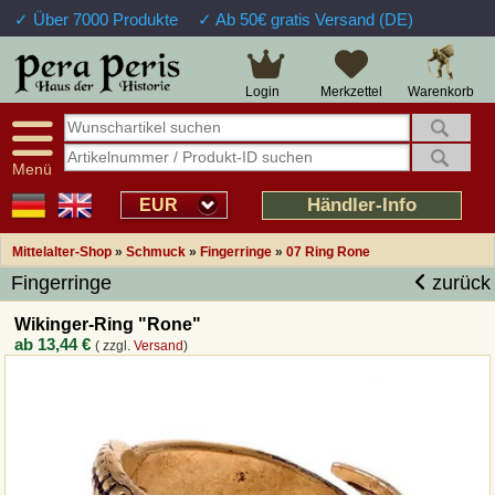
✓ Über 7000 Produkte
✓ Ab 50€ gratis Versand (DE)
Große Auswahl
14 Tage Widerrufsrecht
Verfügbarkeitsanzeige
Über 25 Jahre Erfahrung
Sendungsverfolgung
Schnelle Rücküberweisung
Warenkorb
Login
Merkzettel
Intelligente Navigation
Kulant bei Retouren
Freundlicher Service
Prof. Auftragsabwicklung
Menü
Übersicht Mittelalter-Produkte
Händler-Info
EUR
Mittelalter-Shop
»
Schmuck
»
Fingerringe
»
07 Ring Rone
Impressum
Fingerringe
zurück
Widerrufsfunktion
Wikinger-Ring "Rone"
ab
13,44 €
( zzgl.
Versand
)
Wie bestellen?
Rückruf-Service