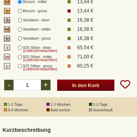
13,44 €
Bronze - mittel
13,44 €
Bronze - gross
DHL Kleinpaket
16,38 €
Versilbert - klein
16,38 €
Versilbert - mittel
DHL Express
16,38 €
Versilbert - gross
65,54 €
925 Silber - klein
Waffenrecht und FSK 18
(Lieferzeit beachten)
71,00 €
925 Silber - mittel
(Lieferzeit beachten)
80,25 €
925 Silber - gross
Produkthaftung
(Lieferzeit beachten)
Datenschutz
-
+
In den Korb
Widerrufsrecht
1-2 Tage
1-2 Wochen
2-3 Tage
6-8 Wochen
Bald zurück
Ausverkauft
Anfertigung von Museumsrepliken
Kurzbeschreibung
Mittelalter-Großhandel