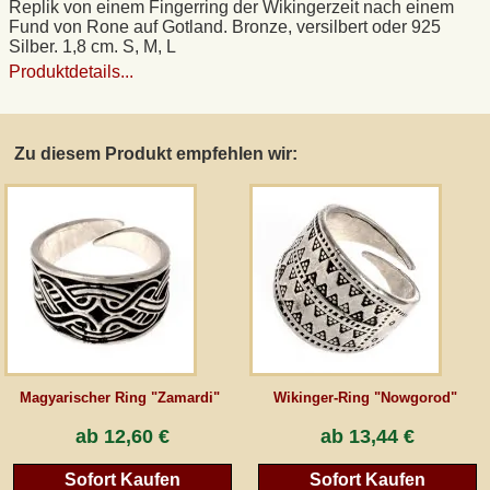
Replik von einem Fingerring der Wikingerzeit nach einem
Fund von Rone auf Gotland. Bronze, versilbert oder 925
Silber. 1,8 cm. S, M, L
AGB
Produktdetails...
Gästebuch
Zu diesem Produkt empfehlen wir:
Newsletter
Vertrag wiederrufen
*Alle Preise inkl. MwSt., inkl. Verpackungskosten, zggl. Versandkosten und zzgl.
eventueller Zölle (bei Nicht-EU-Ländern). Durchgestrichene Preise entsprechen dem
bisherigen Preis bei peraperis.com.
Zur klassischen Website
Magyarischer Ring "Zamardi"
Wikinger-Ring "Nowgorod"
ab
12,60 €
ab
13,44 €
Sofort Kaufen
Sofort Kaufen