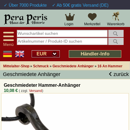
✓ Über 7000 Produkte
✓ Ab 50€ gratis Versand (DE)
Große Auswahl
14 Tage Widerrufsrecht
Verfügbarkeitsanzeige
Über 25 Jahre Erfahrung
Sendungsverfolgung
Schnelle Rücküberweisung
Warenkorb
Login
Merkzettel
Intelligente Navigation
Kulant bei Retouren
Freundlicher Service
Prof. Auftragsabwicklung
Menü
Übersicht Mittelalter-Produkte
Händler-Info
EUR
Mittelalter-Shop
»
Schmuck
»
Geschmiedete Anhänger
»
16 An Hammer
Impressum
Geschmiedete Anhänger
zurück
Widerrufsfunktion
Geschmiedeter Hammer-Anhänger
10,08 €
( zzgl.
Versand
)
Wie bestellen?
Rückruf-Service