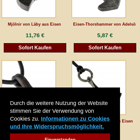
AGB
Mjölnir von Läby aus Eisen
Eisen-Thorshammer von Adelsö
Gästebuch
11,76 €
5,87 €
Sofort Kaufen
Sofort Kaufen
Newsletter
Vertrag wiederrufen
*Alle Preise inkl. MwSt., inkl. Verpackungskosten, zggl. Versandkosten und zzgl.
eventueller Zölle (bei Nicht-EU-Ländern). Durchgestrichene Preise entsprechen dem
Durch die weitere Nutzung der Website
bisherigen Preis bei peraperis.com.
stimmen Sie der Verwendung von
Zur klassischen Website
Cookies zu.
Informationen zu Cookies
Geschmiedeter Thorshammer
Ukkos Axt-Hammer aus Eisen
und Ihre Widerspruchsmöglichkeit.
5,03 €
10,08 €
Einverstanden