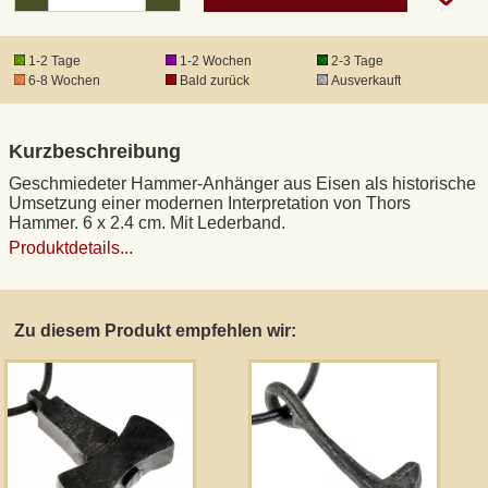
DHL Kleinpaket
1-2 Tage
1-2 Wochen
2-3 Tage
6-8 Wochen
Bald zurück
Ausverkauft
DHL Express
Kurzbeschreibung
Waffenrecht und FSK 18
Geschmiedeter Hammer-Anhänger aus Eisen als historische
Umsetzung einer modernen Interpretation von Thors
Hammer. 6 x 2.4 cm. Mit Lederband.
Produkthaftung
Produktdetails...
Datenschutz
Zu diesem Produkt empfehlen wir:
Widerrufsrecht
Anfertigung von Museumsrepliken
Mittelalter-Großhandel