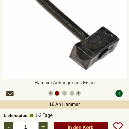
Zahlungsweisen
Sepa
PayPal
Vorkasse
Rechnung
Versandarten und Retouren
Hammer.Anhänger aus Eisen
UPS
16 An Hammer
DHL Paket
1-2 Tage
Lieferstatus:
-
+
In den Korb
DPD