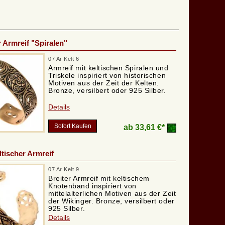
r Armreif "Spiralen"
07 Ar Kelt 6
Armreif mit keltischen Spiralen und
Triskele inspiriert von historischen
Motiven aus der Zeit der Kelten.
Bronze, versilbert oder 925 Silber.
Details
Sofort Kaufen
ab
33,61 €*
ltischer Armreif
07 Ar Kelt 9
Breiter Armreif mit keltischem
Knotenband inspiriert von
mittelalterlichen Motiven aus der Zeit
der Wikinger. Bronze, versilbert oder
925 Silber.
Details