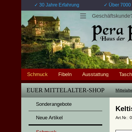
✓ 30 Jahre Erfahrung
✓ Über 7000 
Geschäftskunde
Schmuck
Fibeln
Ausstattung
Tasc
EUER MITTELALTER-SHOP
Mittelal
Sonderangebote
Kelt
Neue Artikel
Art.Nr.: 