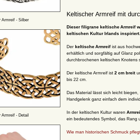
Keltischer Armreif mit du
 Armreif - Silber
Dieser filigrane keltische Armrei
keltischen Kultur Irlands
inspiriert
Der
keltische Armreif
ist aus hochw
erhältlich und sorgfältig auf Glanz p
durchbrochenen keltischen Knotens 
Der keltische Armreif ist
2 cm breit
un
bis 22
cm.
Das Material lässt sich leicht biegen
Handgelenk ganz einfach dem indiv
In der keltischen Kultur waren
Armre
 Armreif - Detail
ein bedeutendes Symbol, das Rang u
Wie man historischen Schmuck pflegt