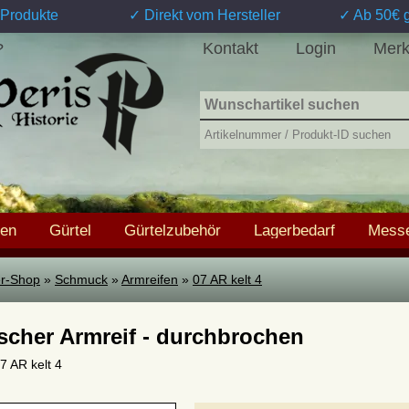
Produkte
✓ Direkt vom Hersteller
✓ Ab 50€ g
Kontakt
Login
Merk
?
hen
Gürtel
Gürtelzubehör
Lagerbedarf
Messe
ter-Shop
»
Schmuck
»
Armreifen
»
07 AR kelt 4
ischer Armreif - durchbrochen
07 AR kelt 4