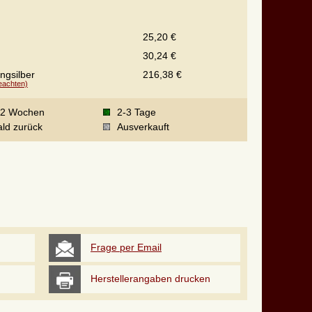
25,20 €
30,24 €
ingsilber
216,38 €
beachten)
-2 Wochen
2-3 Tage
ld zurück
Ausverkauft
Frage per Email
Herstellerangaben drucken