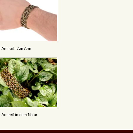
r Armreif - Am Arm
r Armreif in dern Natur