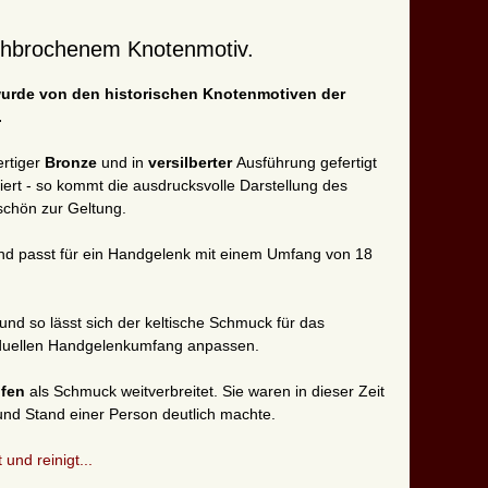
rchbrochenem Knotenmotiv.
f wurde von den historischen Knotenmotiven der
.
ertiger
Bronze
und in
versilberter
Ausführung gefertigt
oliert - so kommt die ausdrucksvolle Darstellung des
schön zur Geltung.
d passt für ein Handgelenk mit einem Umfang von 18
, und so lässt sich der keltische Schmuck für das
iduellen Handgelenkumfang anpassen.
ifen
als Schmuck weitverbreitet. Sie waren in dieser Zeit
nd Stand einer Person deutlich machte.
 und reinigt...