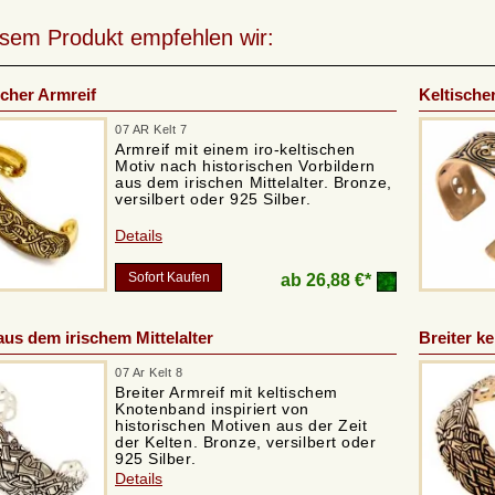
esem Produkt empfehlen wir:
scher Armreif
Keltische
07 AR Kelt 7
Armreif mit einem iro-keltischen
Motiv nach historischen Vorbildern
aus dem irischen Mittelalter. Bronze,
versilbert oder 925 Silber.
Details
Sofort Kaufen
ab
26,88 €*
aus dem irischem Mittelalter
Breiter ke
07 Ar Kelt 8
Breiter Armreif mit keltischem
Knotenband inspiriert von
historischen Motiven aus der Zeit
der Kelten. Bronze, versilbert oder
925 Silber.
Details