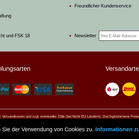
Freundlicher Kundenservice
aftung
Newsletter
cht und FSK 18
hlungsarten
Versandart
ggl. Versandkosten und zzgl. eventueller Zölle (bei Nicht-EU-Ländern). Durchgestrichene Prei
© 2026 Pera Peris - Haus der Historie
n Sie der Verwendung von Cookies zu.
Informationen z
Zur mobilen Website