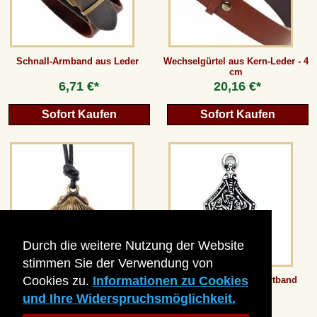
Schnall-Armband aus Leder
Wechselgürtel aus Kern-Leder - 4
cm
6,71 €*
20,16 €*
Sofort Kaufen
Sofort Kaufen
Durch die weitere Nutzung der Website
stimmen Sie der Verwendung von
Cookies zu.
Informationen zu Cookies
Jakobsmuschel Pilger-
Anhänger Wikinger-Ortband
Abzeichen
und Ihre Widerspruchsmöglichkeit.
4,19 €*
5,03 €*