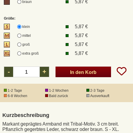
5,87 €
braun
DHL Kleinpaket
Größe:
5,87 €
klein
DHL Express
5,87 €
mittel
5,87 €
groß
Waffenrecht und FSK 18
5,87 €
extra groß
Produkthaftung
-
+
In den Korb
Datenschutz
1-2 Tage
1-2 Wochen
2-3 Tage
6-8 Wochen
Bald zurück
Ausverkauft
Widerrufsrecht
Anfertigung von Museumsrepliken
Kurzbeschreibung
Markant geprägtes Armband mit Tribal-Motiv. 3 cm breit.
Pflanzlich gegerbtes Leder, schwarz oder braun. S - XL.
Mittelalter-Großhandel