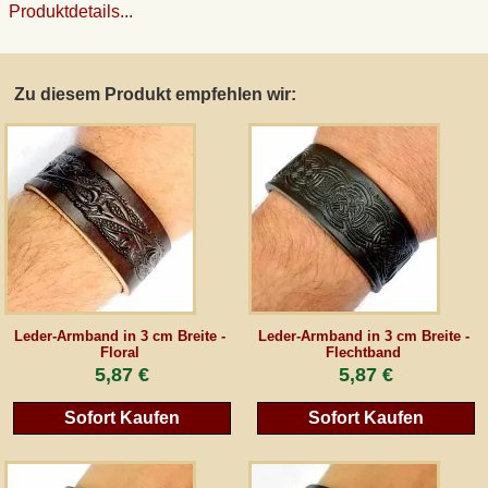
Produktdetails...
AGB
Zu diesem Produkt empfehlen wir:
Gästebuch
Newsletter
Vertrag wiederrufen
*Alle Preise inkl. MwSt., inkl. Verpackungskosten, zggl. Versandkosten und zzgl.
Leder-Armband in 3 cm Breite -
Leder-Armband in 3 cm Breite -
eventueller Zölle (bei Nicht-EU-Ländern). Durchgestrichene Preise entsprechen dem
Floral
Flechtband
bisherigen Preis bei peraperis.com.
5,87 €
5,87 €
Zur klassischen Website
Sofort Kaufen
Sofort Kaufen