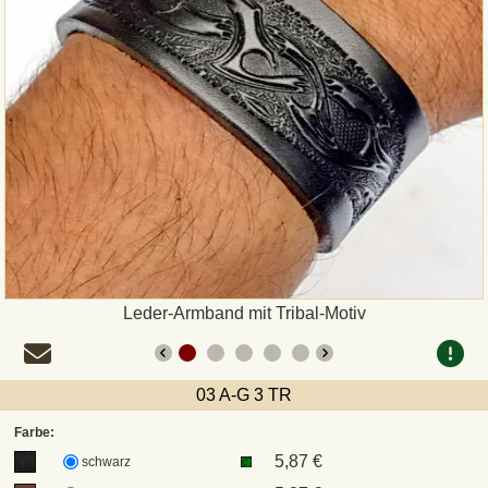
Zahlungsweisen
Sepa
PayPal
Vorkasse
Rechnung
Versandarten und Retouren
Leder-Armband mit Tribal-Motiv
UPS
03 A-G 3 TR
DHL Paket
Farbe:
5,87 €
schwarz
DPD