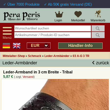
✓ Über 7000 Produkte
✓ Ab 50€ gratis Versand (DE)
Große Auswahl
14 Tage Widerrufsrecht
Verfügbarkeitsanzeige
Über 25 Jahre Erfahrung
Sendungsverfolgung
Schnelle Rücküberweisung
Warenkorb
Login
Merkzettel
Intelligente Navigation
Kulant bei Retouren
Freundlicher Service
Prof. Auftragsabwicklung
Menü
Übersicht Mittelalter-Produkte
Händler-Info
EUR
Mittelalter-Shop
»
Schmuck
»
Leder-Armbänder
»
03 A-G 3 TR
Impressum
Leder-Armbänder
zurück
Widerrufsfunktion
Leder-Armband in 3 cm Breite - Tribal
5,87 €
( zzgl.
Versand
)
Wie bestellen?
Rückruf-Service