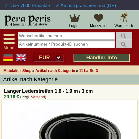
✓ Über 7000 Produkte
✓ Ab 50€ gratis Versand (DE)
Warenkorb
Login
Merkzettel
Menü
Händler-Info
EUR
Mittelalter-Shop
»
Artikel nach Kategorie
»
11 La-Str 3
Artikel nach Kategorie
Langer Lederstreifen 1,8 - 1,9 m / 3 cm
20,16 €
( zzgl.
Versand
)