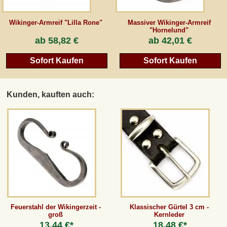
Wikinger-Armreif "Lilla Rone"
Massiver Wikinger-Armreif
"Hornelund"
ab
58,82 €
ab
42,01 €
Sofort Kaufen
Sofort Kaufen
Kunden, kauften auch:
Feuerstahl der Wikingerzeit -
Klassischer Gürtel 3 cm -
groß
Kernleder
13,44 €*
18,48 €*