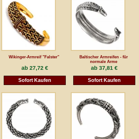
AGB
Gästebuch
Newsletter
Wikinger-Armreif "Falster"
Baltischer Armreifen - für
normale Arme
ab
27,72 €
ab
37,81 €
Vertrag wiederrufen
Sofort Kaufen
Sofort Kaufen
*Alle Preise inkl. MwSt., inkl. Verpackungskosten, zggl. Versandkosten und zzgl.
eventueller Zölle (bei Nicht-EU-Ländern). Durchgestrichene Preise entsprechen dem
bisherigen Preis bei peraperis.com.
Zur klassischen Website