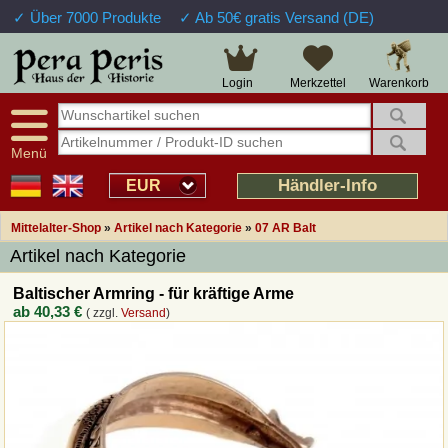
✓ Über 7000 Produkte
✓ Ab 50€ gratis Versand (DE)
Große Auswahl
14 Tage Widerrufsrecht
Verfügbarkeitsanzeige
Über 25 Jahre Erfahrung
Sendungsverfolgung
Schnelle Rücküberweisung
Warenkorb
Login
Merkzettel
Intelligente Navigation
Kulant bei Retouren
Freundlicher Service
Prof. Auftragsabwicklung
Menü
Übersicht Mittelalter-Produkte
Händler-Info
EUR
Mittelalter-Shop
»
Artikel nach Kategorie
»
07 AR Balt
Impressum
Artikel nach Kategorie
Widerrufsfunktion
Baltischer Armring - für kräftige Arme
ab
40,33 €
( zzgl.
Versand
)
Wie bestellen?
Rückruf-Service