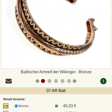
Zahlungsweisen
Sepa
PayPal
Vorkasse
Rechnung
Versandarten und Retouren
Baltischer Armreif der Wikinger - Bronze
UPS
07 AR Balt
DHL Paket
Metall-Variante:
40,33 €
Bronze
DPD