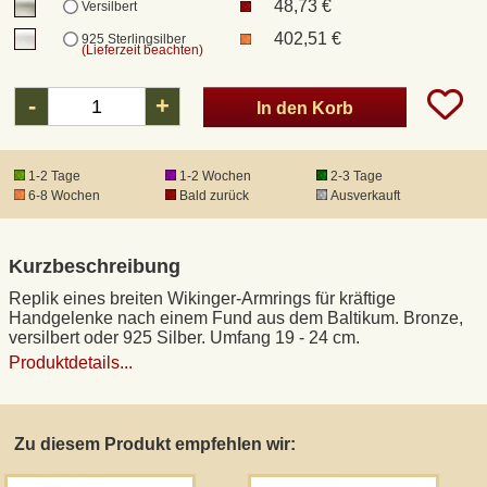
48,73 €
Versilbert
402,51 €
925 Sterlingsilber
(Lieferzeit beachten)
DHL Kleinpaket
-
+
In den Korb
DHL Express
1-2 Tage
1-2 Wochen
2-3 Tage
Waffenrecht und FSK 18
6-8 Wochen
Bald zurück
Ausverkauft
Produkthaftung
Kurzbeschreibung
Datenschutz
Replik eines breiten Wikinger-Armrings für kräftige
Handgelenke nach einem Fund aus dem Baltikum. Bronze,
versilbert oder 925 Silber. Umfang 19 - 24 cm.
Widerrufsrecht
Produktdetails...
Anfertigung von Museumsrepliken
Zu diesem Produkt empfehlen wir:
Mittelalter-Großhandel