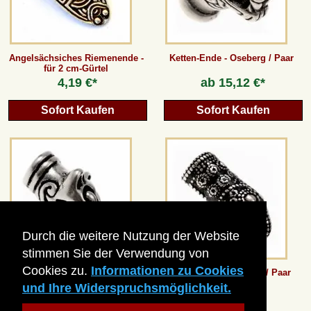
Angelsächsiches Riemenende -
Ketten-Ende - Oseberg / Paar
für 2 cm-Gürtel
4,19 €*
ab
15,12 €*
Sofort Kaufen
Sofort Kaufen
Durch die weitere Nutzung der Website
stimmen Sie der Verwendung von
Cookies zu.
Informationen zu Cookies
Ketten-Ende - Wolfskopf / Paar
Ketten-Ende - Terslev / Paar
und Ihre Widerspruchsmöglichkeit.
ab
8,40 €*
ab
12,60 €*