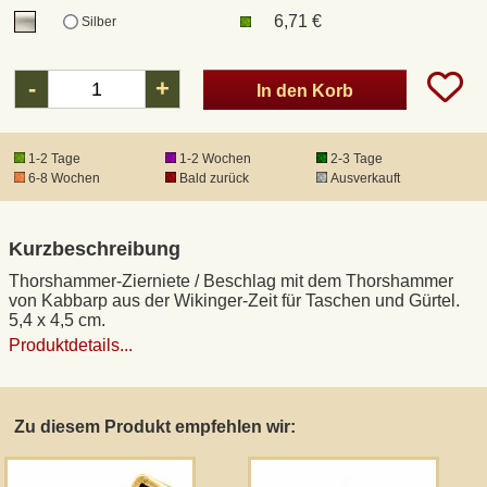
6,71 €
Silber
DHL Kleinpaket
-
+
In den Korb
DHL Express
1-2 Tage
1-2 Wochen
2-3 Tage
Waffenrecht und FSK 18
6-8 Wochen
Bald zurück
Ausverkauft
Produkthaftung
Kurzbeschreibung
Thorshammer-Zierniete / Beschlag mit dem Thorshammer
Datenschutz
von Kabbarp aus der Wikinger-Zeit für Taschen und Gürtel.
5,4 x 4,5 cm.
Produktdetails...
Widerrufsrecht
Anfertigung von Museumsrepliken
Zu diesem Produkt empfehlen wir:
Mittelalter-Großhandel