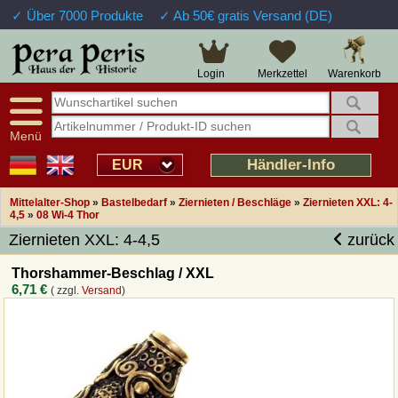
✓ Über 7000 Produkte
✓ Ab 50€ gratis Versand (DE)
Große Auswahl
14 Tage Widerrufsrecht
Verfügbarkeitsanzeige
Über 25 Jahre Erfahrung
Sendungsverfolgung
Schnelle Rücküberweisung
Warenkorb
Login
Merkzettel
Intelligente Navigation
Kulant bei Retouren
Freundlicher Service
Prof. Auftragsabwicklung
Menü
Übersicht Mittelalter-Produkte
Händler-Info
EUR
Mittelalter-Shop
»
Bastelbedarf
»
Ziernieten / Beschläge
»
Ziernieten XXL: 4-
Impressum
4,5
»
08 Wi-4 Thor
Ziernieten XXL: 4-4,5
zurück
Widerrufsfunktion
Thorshammer-Beschlag / XXL
6,71 €
( zzgl.
Versand
)
Wie bestellen?
Rückruf-Service