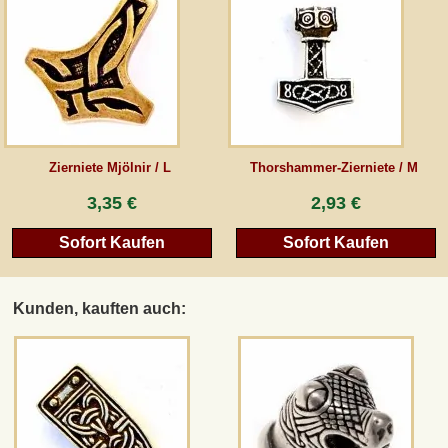
AGB
Gästebuch
Newsletter
Zierniete Mjölnir / L
Thorshammer-Zierniete / M
3,35 €
2,93 €
Vertrag wiederrufen
Sofort Kaufen
Sofort Kaufen
*Alle Preise inkl. MwSt., inkl. Verpackungskosten, zggl. Versandkosten und zzgl.
Kunden, kauften auch:
eventueller Zölle (bei Nicht-EU-Ländern). Durchgestrichene Preise entsprechen dem
bisherigen Preis bei peraperis.com.
Zur klassischen Website