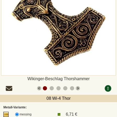
Zahlungsweisen
Sepa
PayPal
Vorkasse
Rechnung
Versandarten und Retouren
Wikinger-Beschlag Thorshammer
UPS
08 Wi-4 Thor
DHL Paket
Metall-Variante:
6,71 €
messing
DPD