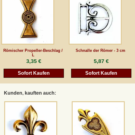
AGB
Gästebuch
Newsletter
Römischer Propeller-Beschlag /
Schnalle der Römer - 3 cm
L
3,35 €
5,87 €
Vertrag wiederrufen
Sofort Kaufen
Sofort Kaufen
*Alle Preise inkl. MwSt., inkl. Verpackungskosten, zggl. Versandkosten und zzgl.
Kunden, kauften auch:
eventueller Zölle (bei Nicht-EU-Ländern). Durchgestrichene Preise entsprechen dem
bisherigen Preis bei peraperis.com.
Zur klassischen Website