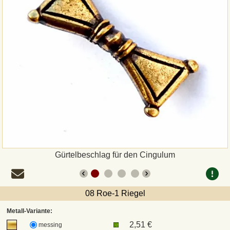
Zahlungsweisen
Sepa
PayPal
Vorkasse
Rechnung
Versandarten und Retouren
Gürtelbeschlag für den Cingulum
UPS
08 Roe-1 Riegel
DHL Paket
Metall-Variante:
2,51 €
messing
DPD