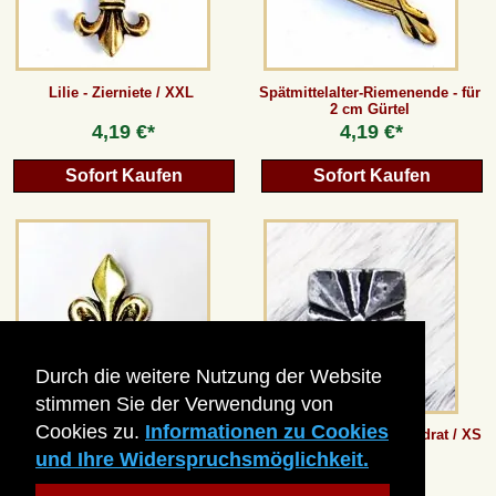
Lilie - Zierniete / XXL
Spätmittelalter-Riemenende - für
2 cm Gürtel
4,19 €*
4,19 €*
Sofort Kaufen
Sofort Kaufen
Durch die weitere Nutzung der Website
stimmen Sie der Verwendung von
Cookies zu.
Informationen zu Cookies
Mittelalter-Zierniete Lilie / M
Mittelalter-Zierniete Quadrat / XS
und Ihre Widerspruchsmöglichkeit.
3,35 €*
1,67 €*