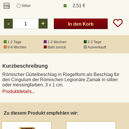
2,51 €
Silber
DHL Kleinpaket
-
+
In den Korb
DHL Express
1-2 Tage
1-2 Wochen
2-3 Tage
Waffenrecht und FSK 18
6-8 Wochen
Bald zurück
Ausverkauft
Produkthaftung
Kurzbeschreibung
Römischer Gürtelbeschlag in Riegelform als Beschlag für
Datenschutz
den Cingulum der Römischen Legionäre Zamak in silber
oder messingfarben. 3 x 1 cm.
Produktdetails...
Widerrufsrecht
Anfertigung von Museumsrepliken
Zu diesem Produkt empfehlen wir:
Mittelalter-Großhandel