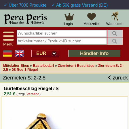
✓ Über 7000 Produkte
✓ Ab 50€ gratis Versand (DE)
Große Auswahl
14 Tage Widerrufsrecht
Verfügbarkeitsanzeige
Über 25 Jahre Erfahrung
Sendungsverfolgung
Schnelle Rücküberweisung
Warenkorb
Login
Merkzettel
Intelligente Navigation
Kulant bei Retouren
Freundlicher Service
Prof. Auftragsabwicklung
Menü
Übersicht Mittelalter-Produkte
Händler-Info
EUR
Mittelalter-Shop
»
Bastelbedarf
»
Ziernieten / Beschläge
»
Ziernieten S: 2-
Impressum
2,5
»
08 Roe-1 Riegel
Ziernieten S: 2-2,5
zurück
Widerrufsfunktion
Gürtelbeschlag Riegel / S
2,51 €
( zzgl.
Versand
)
Wie bestellen?
Rückruf-Service