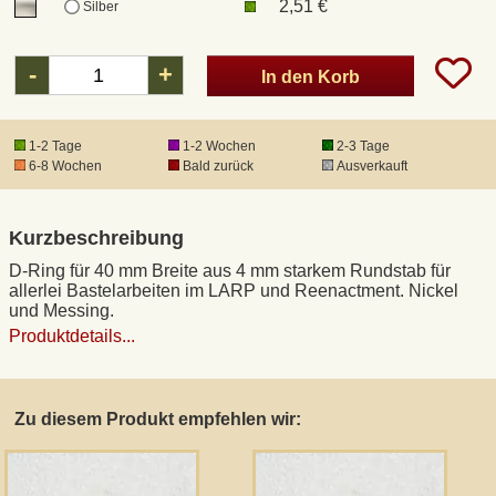
2,51 €
Silber
DHL Kleinpaket
-
+
In den Korb
DHL Express
1-2 Tage
1-2 Wochen
2-3 Tage
6-8 Wochen
Bald zurück
Ausverkauft
Waffenrecht und FSK 18
Kurzbeschreibung
Produkthaftung
D-Ring für 40 mm Breite aus 4 mm starkem Rundstab für
allerlei Bastelarbeiten im LARP und Reenactment. Nickel
Datenschutz
und Messing.
Produktdetails...
Widerrufsrecht
Zu diesem Produkt empfehlen wir:
Anfertigung von Museumsrepliken
Mittelalter-Großhandel