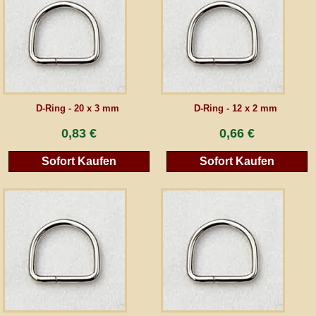
AGB
Gästebuch
Newsletter
D-Ring - 20 x 3 mm
D-Ring - 12 x 2 mm
0,83 €
0,66 €
Sofort Kaufen
Sofort Kaufen
Vertrag wiederrufen
*Alle Preise inkl. MwSt., inkl. Verpackungskosten, zggl. Versandkosten und zzgl.
eventueller Zölle (bei Nicht-EU-Ländern). Durchgestrichene Preise entsprechen dem
bisherigen Preis bei peraperis.com.
Zur klassischen Website