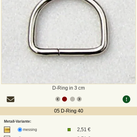
Zahlungsweisen
Sepa
PayPal
Vorkasse
Rechnung
Versandarten und Retouren
D-Ring in 3 cm
UPS
05 D-Ring 40
DHL Paket
Metall-Variante:
2,51 €
messing
DPD