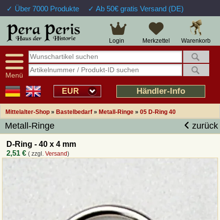
✓ Über 7000 Produkte
✓ Ab 50€ gratis Versand (DE)
Große Auswahl
14 Tage Widerrufsrecht
Verfügbarkeitsanzeige
Über 25 Jahre Erfahrung
Sendungsverfolgung
Schnelle Rücküberweisung
Warenkorb
Login
Merkzettel
Intelligente Navigation
Kulant bei Retouren
Freundlicher Service
Prof. Auftragsabwicklung
Menü
Übersicht Mittelalter-Produkte
Händler-Info
EUR
Mittelalter-Shop
»
Bastelbedarf
»
Metall-Ringe
»
05 D-Ring 40
Impressum
Metall-Ringe
zurück
Widerrufsfunktion
D-Ring - 40 x 4 mm
2,51 €
( zzgl.
Versand
)
Wie bestellen?
Rückruf-Service