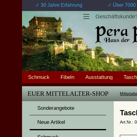
✓ 30 Jahre Erfahrung
✓ Über 7000 
Geschäftskunde
Schmuck
Fibeln
Ausstattung
Tasc
EUER MITTELALTER-SHOP
Mittelal
Sonderangebote
Tasc
Neue Artikel
Art.Nr.: