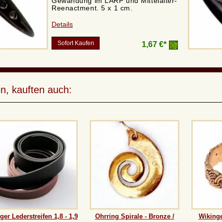
Gewandung im LARP und Mittelalter-
Reenactment. 5 x 1 cm.
Details
Sofort Kaufen
1,67 €*
n, kauften auch:
ger Lederstreifen 1,8 - 1,9
Ohrring Spirale - Bronze /
Wikinge