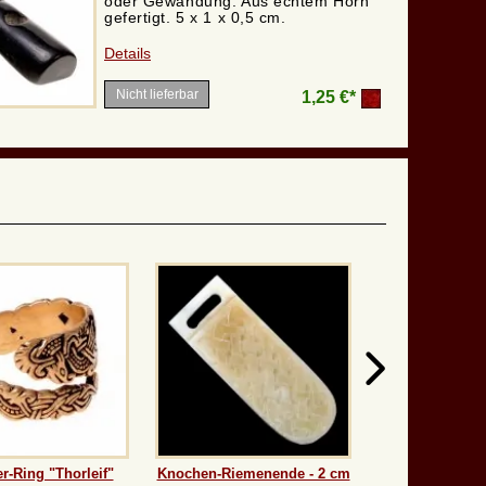
oder Gewandung. Aus echtem Horn
gefertigt. 5 x 1 x 0,5 cm.
Details
Nicht lieferbar
1,25 €*
r-Ring "Thorleif"
Knochen-Riemenende - 2 cm