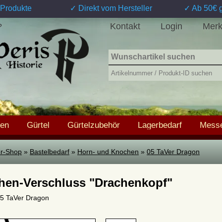
Produkte
✓ Direkt vom Hersteller
✓ Ab 50€ g
Kontakt
Login
Merk
?
hen
Gürtel
Gürtelzubehör
Lagerbedarf
Messe
ter-Shop
»
Bastelbedarf
»
Horn- und Knochen
»
05 TaVer Dragon
hen-Verschluss "Drachenkopf"
 05 TaVer Dragon