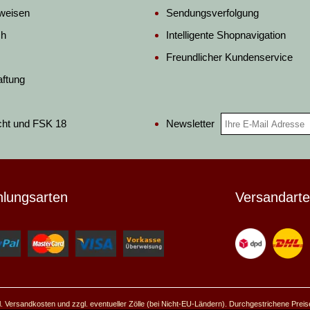
weisen
Sendungsverfolgung
ch
Intelligente Shopnavigation
Freundlicher Kundenservice
aftung
Newsletter
cht und FSK 18
hlungsarten
Versandart
ggl. Versandkosten und zzgl. eventueller Zölle (bei Nicht-EU-Ländern). Durchgestrichene Prei