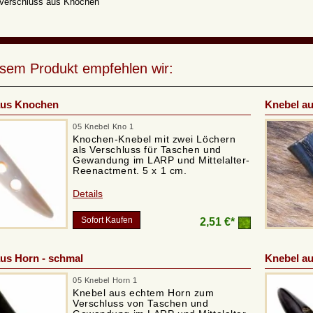
-Verschluss aus Knochen
esem Produkt empfehlen wir:
aus Knochen
Knebel au
05 Knebel Kno 1
Knochen-Knebel mit zwei Löchern
als Verschluss für Taschen und
Gewandung im LARP und Mittelalter-
Reenactment. 5 x 1 cm.
Details
Sofort Kaufen
2,51 €*
us Horn - schmal
Knebel au
05 Knebel Horn 1
Knebel aus echtem Horn zum
Verschluss von Taschen und