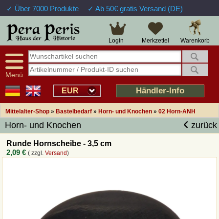
✓ Über 7000 Produkte
✓ Ab 50€ gratis Versand (DE)
Warenkorb
Login
Merkzettel
Menü
Händler-Info
EUR
Mittelalter-Shop
»
Bastelbedarf
»
Horn- und Knochen
»
02 Horn-ANH
Horn- und Knochen
zurück
Runde Hornscheibe - 3,5 cm
2,09 €
( zzgl.
Versand
)