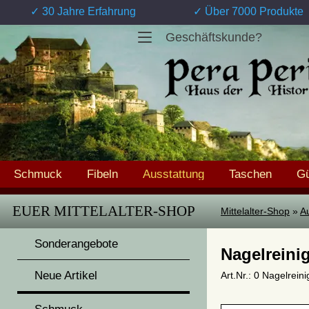
✓ 30 Jahre Erfahrung
✓ Über 7000 Produkte
Geschäftskunde?
Schmuck
Fibeln
Ausstattung
Taschen
Gü
EUER MITTELALTER-SHOP
Mittelalter-Shop
»
A
Sonderangebote
Nagelreinig
Neue Artikel
Art.Nr.: 0 Nagelreini