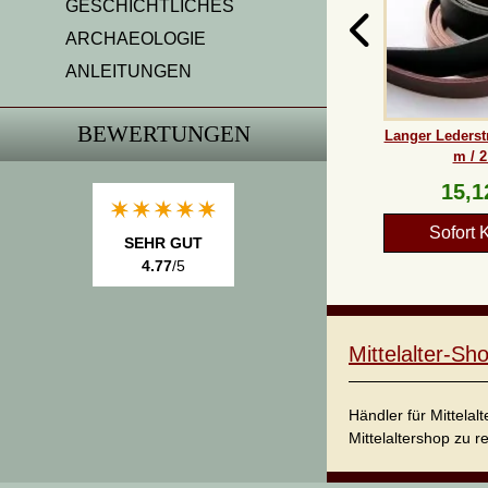
GESCHICHTLICHES
ARCHAEOLOGIE
ANLEITUNGEN
BEWERTUNGEN
Langer Lederstr
m / 
15,1
Sofort 
SEHR GUT
4.77
/5
Mittelalter-S
Händler für Mittela
Mittelaltershop zu r