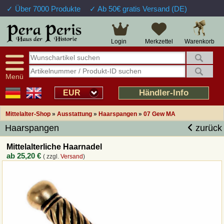
✓ Über 7000 Produkte
✓ Ab 50€ gratis Versand (DE)
Große Auswahl
14 Tage Widerrufsrecht
Verfügbarkeitsanzeige
Über 25 Jahre Erfahrung
Sendungsverfolgung
Schnelle Rücküberweisung
Warenkorb
Login
Merkzettel
Intelligente Navigation
Kulant bei Retouren
Freundlicher Service
Prof. Auftragsabwicklung
Menü
Übersicht Mittelalter-Produkte
Händler-Info
EUR
Mittelalter-Shop
»
Ausstattung
»
Haarspangen
»
07 Gew MA
Impressum
Haarspangen
zurück
Widerrufsfunktion
Mittelalterliche Haarnadel
ab
25,20 €
( zzgl.
Versand
)
Wie bestellen?
Rückruf-Service