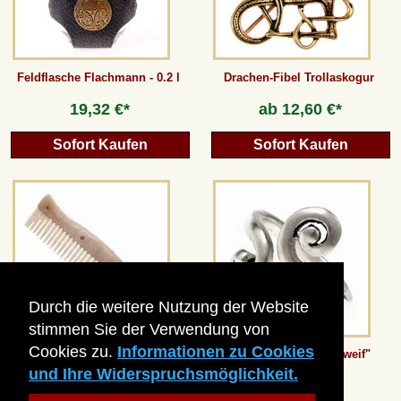
Feldflasche Flachmann - 0.2 l
Drachen-Fibel Trollaskogur
19,32 €*
ab
12,60 €*
Sofort Kaufen
Sofort Kaufen
Durch die weitere Nutzung der Website
stimmen Sie der Verwendung von
Cookies zu.
Informationen zu Cookies
Dreilagenkamm der Wikinger
Keltischer Ring "Schweif"
und Ihre Widerspruchsmöglichkeit.
23,52 €*
ab
8,40 €*