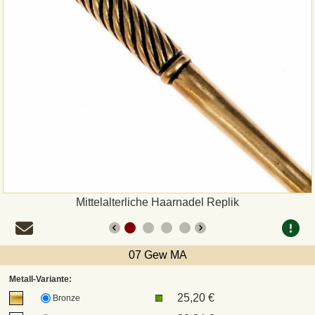
Zahlungsweisen
Sepa
PayPal
Vorkasse
Rechnung
Versandarten und Retouren
Mittelalterliche Haarnadel Replik
UPS
07 Gew MA
DHL Paket
Metall-Variante:
25,20 €
Bronze
DPD