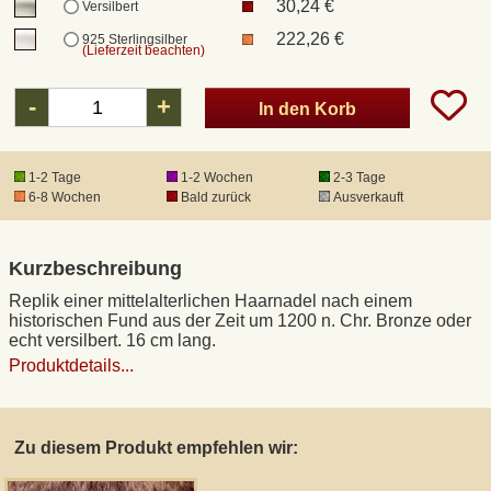
30,24 €
Versilbert
222,26 €
925 Sterlingsilber
(Lieferzeit beachten)
DHL Kleinpaket
-
+
In den Korb
DHL Express
1-2 Tage
1-2 Wochen
2-3 Tage
Waffenrecht und FSK 18
6-8 Wochen
Bald zurück
Ausverkauft
Produkthaftung
Kurzbeschreibung
Datenschutz
Replik einer mittelalterlichen Haarnadel nach einem
historischen Fund aus der Zeit um 1200 n. Chr. Bronze oder
echt versilbert. 16 cm lang.
Widerrufsrecht
Produktdetails...
Anfertigung von Museumsrepliken
Zu diesem Produkt empfehlen wir:
Mittelalter-Großhandel