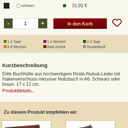
31,92 €
schwarz
DHL Kleinpaket
-
+
In den Korb
DHL Express
1-2 Tage
1-2 Wochen
2-3 Tage
Waffenrecht und FSK 18
6-8 Wochen
Bald zurück
Ausverkauft
Produkthaftung
Kurzbeschreibung
Edle Buchhülle aus hochwertigem Rinds-Nubuk-Leder mit
Datenschutz
Hakenverschluss inklusive Notizbuch in A6. Schwarz oder
braun. 17 x 12 cm.
Produktdetails...
Widerrufsrecht
Anfertigung von Museumsrepliken
Zu diesem Produkt empfehlen wir:
Mittelalter-Großhandel