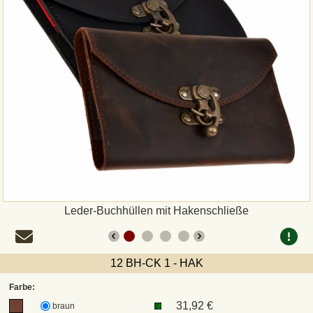
Zahlungsweisen
Sepa
PayPal
Vorkasse
Rechnung
Versandarten und Retouren
Leder-Buchhüllen mit Hakenschließe
UPS
12 BH-CK 1 - HAK
DHL Paket
Farbe:
31,92 €
braun
DPD