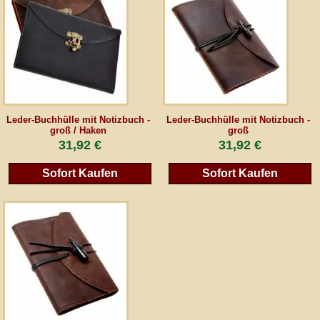
AGB
Gästebuch
Newsletter
Leder-Buchhülle mit Notizbuch -
Leder-Buchhülle mit Notizbuch -
groß / Haken
groß
31,92 €
31,92 €
Vertrag wiederrufen
Sofort Kaufen
Sofort Kaufen
*Alle Preise inkl. MwSt., inkl. Verpackungskosten, zggl. Versandkosten und zzgl.
eventueller Zölle (bei Nicht-EU-Ländern). Durchgestrichene Preise entsprechen dem
bisherigen Preis bei peraperis.com.
Zur klassischen Website