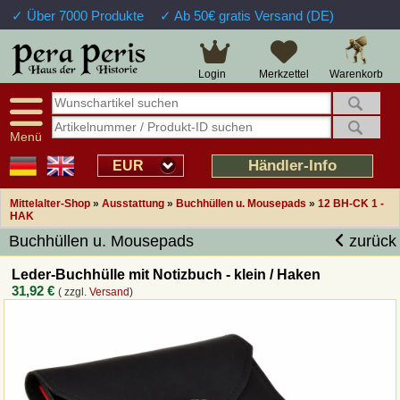
✓ Über 7000 Produkte
✓ Ab 50€ gratis Versand (DE)
Große Auswahl
14 Tage Widerrufsrecht
Verfügbarkeitsanzeige
Über 25 Jahre Erfahrung
Sendungsverfolgung
Schnelle Rücküberweisung
Warenkorb
Login
Merkzettel
Intelligente Navigation
Kulant bei Retouren
Freundlicher Service
Prof. Auftragsabwicklung
Menü
Übersicht Mittelalter-Produkte
Händler-Info
EUR
Mittelalter-Shop
»
Ausstattung
»
Buchhüllen u. Mousepads
»
12 BH-CK 1 -
Impressum
HAK
Buchhüllen u. Mousepads
zurück
Widerrufsfunktion
Leder-Buchhülle mit Notizbuch - klein / Haken
31,92 €
( zzgl.
Versand
)
Wie bestellen?
Rückruf-Service