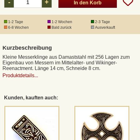
-
+
In den Korb
DHL Kleinpaket
1-2 Tage
1-2 Wochen
2-3 Tage
6-8 Wochen
Bald zurück
Ausverkauft
DHL Express
Kurzbeschreibung
Waffenrecht und FSK 18
Kleine Messerklinge aus Damaststahl mit 256 Lagen zum
Eigenbau von Messern im Mittelalter- und Wikinger-
Produkthaftung
Reenactment. Länge 14 cm, Schneide 8 cm.
Produktdetails...
Datenschutz
Kunden, kauften auch:
Widerrufsrecht
Anfertigung von Museumsrepliken
Mittelalter-Großhandel