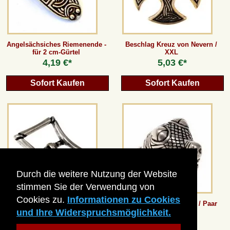
AGB
Angelsächsiches Riemenende -
Beschlag Kreuz von Nevern /
Gästebuch
für 2 cm-Gürtel
XXL
4,19 €*
5,03 €*
Newsletter
Sofort Kaufen
Sofort Kaufen
Vertrag wiederrufen
*Alle Preise inkl. MwSt., inkl. Verpackungskosten, zggl. Versandkosten und zzgl.
eventueller Zölle (bei Nicht-EU-Ländern). Durchgestrichene Preise entsprechen dem
bisherigen Preis bei peraperis.com.
Durch die weitere Nutzung der Website
Zur klassischen Website
stimmen Sie der Verwendung von
Cookies zu.
Informationen zu Cookies
Doppel-Schnalle - für 1,5 cm
Ketten-Ende - Oseberg / Paar
und Ihre Widerspruchsmöglichkeit.
Breite
3,35 €*
ab
15,12 €*