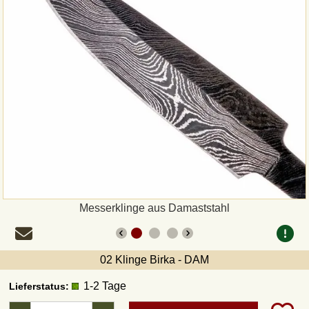
Zahlungsweisen
Sepa
PayPal
Vorkasse
Rechnung
Versandarten und Retouren
Messerklinge aus Damaststahl
UPS
02 Klinge Birka - DAM
DHL Paket
1-2 Tage
Lieferstatus:
DPD