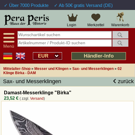
✓ Über 7000 Produkte
✓ Ab 50€ gratis Versand (DE)
Große Auswahl
14 Tage Widerrufsrecht
Verfügbarkeitsanzeige
Über 25 Jahre Erfahrung
Sendungsverfolgung
Schnelle Rücküberweisung
Warenkorb
Login
Merkzettel
Intelligente Navigation
Kulant bei Retouren
Freundlicher Service
Prof. Auftragsabwicklung
Menü
Übersicht Mittelalter-Produkte
Händler-Info
EUR
Mittelalter-Shop
»
Messer und Klingen
»
Sax- und Messerklingen
»
02
Impressum
Klinge Birka - DAM
Sax- und Messerklingen
zurück
Widerrufsfunktion
Damast-Messerklinge "Birka"
23,52 €
( zzgl.
Versand
)
Wie bestellen?
Rückruf-Service