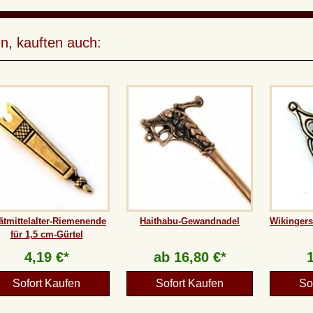
style-priority:99; mso-style-parent:"";
mso-padding-alt:0cm 5.4pt 0cm
5.4pt; mso-para-margin-top:0cm;
mso-para-margin-right:0cm; mso-
n, kauften auch:
para-margin-bottom:10.0pt; mso-
para-margin-left:0cm; line-
height:115%; mso-pagination:widow-
orphan; font-size:11.0pt; font-
family:"Calibri","sans-serif"; mso-
ascii-font-family:Calibri; mso-ascii-
theme-font:minor-latin; mso-hansi-
font-family:Calibri; mso-hansi-theme-
font:minor-latin; mso-fareast-
language:EN-US;}
ätmittelalter-Riemenende
Haithabu-Gewandnadel
Wikingers
für 1,5 cm-Gürtel
4,19 €*
ab
16,80 €*
Sofort Kaufen
Sofort Kaufen
So