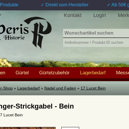
Produkte
✓ Direkt vom Hersteller
✓ Ab 50€ g
Kontakt
Login
Merk
?
hen
Gürtel
Gürtelzubehör
Lagerbedarf
Messe
ter-Shop
»
Lagerbedarf
»
Nadel und Faden
»
17 Lucet Bein
nger-Strickgabel - Bein
17 Lucet Bein