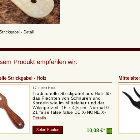
Strickgabel - Detail
esem Produkt empfehlen wir:
lle Strickgabel - Holz
Mittelalte
17 Lucet Holz
Traditionelle Strickgabel aus Holz für
das Flechten von Schnüren und
Kordeln wie im Mittelalter und der
Wikingerzeit. 16 x 4,5 cm. Normal 0
21 false false false DE X-NONE X-
NONE /* Style Definitions */
Details
table.MsoNormalTable {mso-style-
name:"Normale Tabelle"; mso-tstyle-
Sofort Kaufen
10,08 €*
rowband-size:0; mso-tstyle-colband-
size:0; mso-style-noshow:yes; mso-