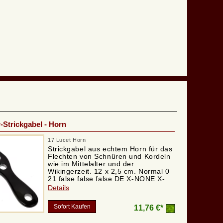
r-Strickgabel - Horn
17 Lucet Horn
Strickgabel aus echtem Horn für das
Flechten von Schnüren und Kordeln
wie im Mittelalter und der
Wikingerzeit. 12 x 2,5 cm. Normal 0
21 false false false DE X-NONE X-
NONE /* Style Definitions */
Details
table.MsoNormalTable {mso-style-
name:"Normale Tabelle"; mso-tstyle-
Sofort Kaufen
11,76 €*
rowband-size:0; mso-tstyle-colband-
size:0; mso-style-noshow:yes; mso-