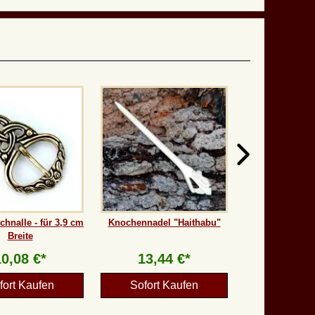
style-priority:99; mso-style-parent:"";
mso-padding-alt:0cm 5.4pt 0cm
5.4pt; mso-para-margin-top:0cm;
mso-para-margin-right:0cm; mso-
para-margin-bottom:10.0pt; mso-
para-margin-left:0cm; line-
height:115%; mso-pagination:widow-
orphan; font-size:11.0pt; font-
family:"Calibri","sans-serif"; mso-
ascii-font-family:Calibri; mso-ascii-
theme-font:minor-latin; mso-hansi-
font-family:Calibri; mso-hansi-theme-
font:minor-latin; mso-fareast-
language:EN-US;}
chnalle - für 3,9 cm
Knochennadel "Haithabu"
Breite
10,08 €*
13,44 €*
fort Kaufen
Sofort Kaufen