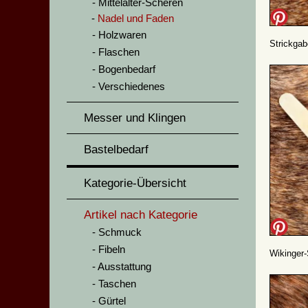
Mittelalter-Scheren
Nadel und Faden
Holzwaren
Strickgab
Flaschen
Bogenbedarf
Verschiedenes
Messer und Klingen
Bastelbedarf
Kategorie-Übersicht
Artikel nach Kategorie
Schmuck
Fibeln
Wikinger-
Ausstattung
Taschen
Gürtel