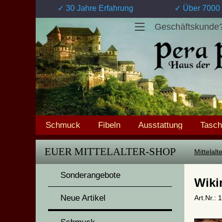
✓ 30 Jahre Erfahrung
✓ Über 7000 
Geschäftskunde
Schmuck
Fibeln
Ausstattung
Tasc
EUER MITTELALTER-SHOP
Mittelal
Sonderangebote
Wiki
Neue Artikel
Art.Nr.: 