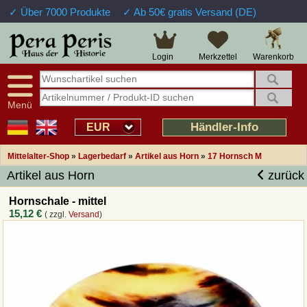
✓ Über 7000 Produkte
✓ Ab 50€ gratis Versand (DE)
Große Auswahl
14 Tage Widerrufsrecht
Verfügbarkeitsanzeige
Über 25 Jahre Erfahrung
Sendungsverfolgung
Schnelle Rücküberweisung
Warenkorb
Login
Merkzettel
Intelligente Navigation
Kulant bei Retouren
Freundlicher Service
Prof. Auftragsabwicklung
Menü
Übersicht Mittelalter-Produkte
Händler-Info
EUR
Mittelalter-Shop
»
Lagerbedarf
»
Artikel aus Horn
»
17 Hornsch M
Impressum
Artikel aus Horn
zurück
Widerrufsfunktion
Hornschale - mittel
15,12 €
( zzgl.
Versand
)
Wie bestellen?
Rückruf-Service