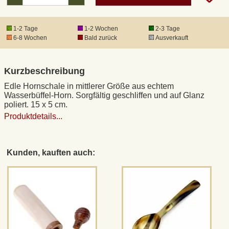
DHL Kleinpaket
1-2 Tage
1-2 Wochen
2-3 Tage
6-8 Wochen
Bald zurück
Ausverkauft
DHL Express
Kurzbeschreibung
Waffenrecht und FSK 18
Edle Hornschale in mittlerer Größe aus echtem
Wasserbüffel-Horn. Sorgfältig geschliffen und auf Glanz
poliert. 15 x 5 cm.
Produkthaftung
Produktdetails...
Datenschutz
Kunden, kauften auch:
Widerrufsrecht
Anfertigung von Museumsrepliken
Mittelalter-Großhandel