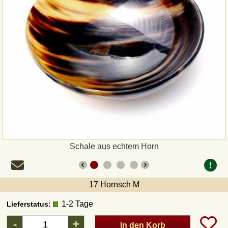
Zahlungsweisen
Sepa
PayPal
Vorkasse
Rechnung
Versandarten und Retouren
Schale aus echtem Horn
UPS
17 Hornsch M
DHL Paket
1-2 Tage
Lieferstatus:
-
+
In den Korb
DPD