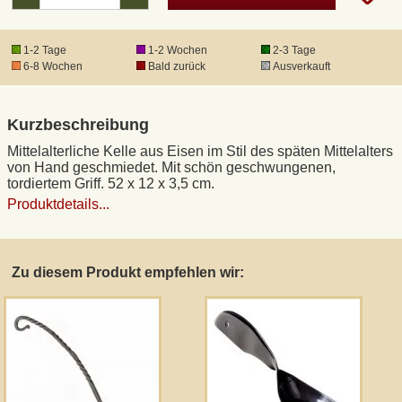
DHL Kleinpaket
1-2 Tage
1-2 Wochen
2-3 Tage
6-8 Wochen
Bald zurück
Ausverkauft
DHL Express
Kurzbeschreibung
Waffenrecht und FSK 18
Mittelalterliche Kelle aus Eisen im Stil des späten Mittelalters
von Hand geschmiedet. Mit schön geschwungenen,
tordiertem Griff. 52 x 12 x 3,5 cm.
Produkthaftung
Produktdetails...
Datenschutz
Zu diesem Produkt empfehlen wir:
Widerrufsrecht
Anfertigung von Museumsrepliken
Mittelalter-Großhandel