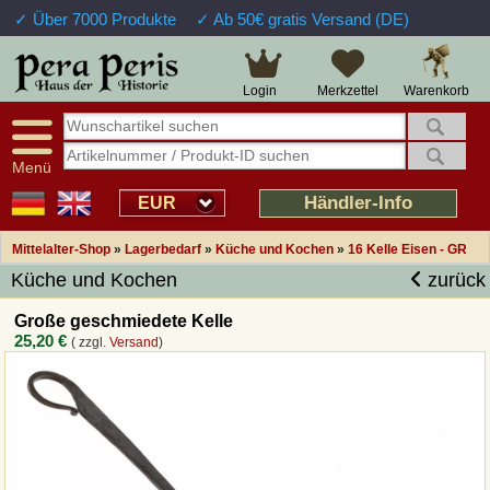
✓ Über 7000 Produkte
✓ Ab 50€ gratis Versand (DE)
Große Auswahl
14 Tage Widerrufsrecht
Verfügbarkeitsanzeige
Über 25 Jahre Erfahrung
Sendungsverfolgung
Schnelle Rücküberweisung
Warenkorb
Login
Merkzettel
Intelligente Navigation
Kulant bei Retouren
Freundlicher Service
Prof. Auftragsabwicklung
Menü
Übersicht Mittelalter-Produkte
Händler-Info
EUR
Mittelalter-Shop
»
Lagerbedarf
»
Küche und Kochen
»
16 Kelle Eisen - GR
Impressum
Küche und Kochen
zurück
Widerrufsfunktion
Große geschmiedete Kelle
25,20 €
( zzgl.
Versand
)
Wie bestellen?
Rückruf-Service