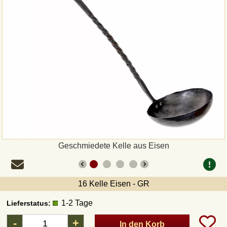
Zahlungsweisen
Sepa
PayPal
Vorkasse
Rechnung
Versandarten und Retouren
Geschmiedete Kelle aus Eisen
UPS
16 Kelle Eisen - GR
DHL Paket
1-2 Tage
Lieferstatus:
-
+
In den Korb
DPD