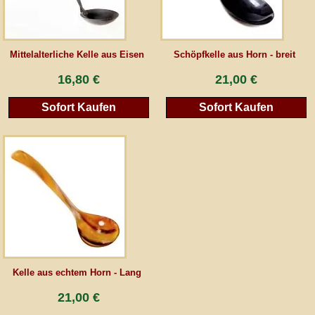
AGB
Mittelalterliche Kelle aus Eisen
Schöpfkelle aus Horn - breit
Gästebuch
16,80 €
21,00 €
Sofort Kaufen
Sofort Kaufen
Newsletter
Vertrag wiederrufen
*Alle Preise inkl. MwSt., inkl. Verpackungskosten, zggl. Versandkosten und zzgl.
eventueller Zölle (bei Nicht-EU-Ländern). Durchgestrichene Preise entsprechen dem
bisherigen Preis bei peraperis.com.
Zur klassischen Website
Kelle aus echtem Horn - Lang
21,00 €