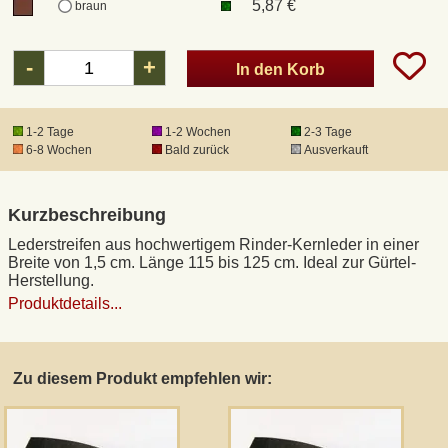
5,87 €
braun
DHL Kleinpaket
-
+
In den Korb
DHL Express
1-2 Tage
1-2 Wochen
2-3 Tage
6-8 Wochen
Bald zurück
Ausverkauft
Waffenrecht und FSK 18
Kurzbeschreibung
Produkthaftung
Lederstreifen aus hochwertigem Rinder-Kernleder in einer
Breite von 1,5 cm. Länge 115 bis 125 cm. Ideal zur Gürtel-
Datenschutz
Herstellung.
Produktdetails...
Widerrufsrecht
Zu diesem Produkt empfehlen wir:
Anfertigung von Museumsrepliken
Mittelalter-Großhandel