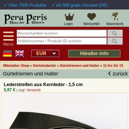
✓ Über 7000 Produkte
✓ Ab 50€ gratis Versand (DE)
Große Auswahl
14 Tage Widerrufsrecht
Verfügbarkeitsanzeige
Über 25 Jahre Erfahrung
Sendungsverfolgung
Schnelle Rücküberweisung
Warenkorb
Login
Merkzettel
Intelligente Navigation
Kulant bei Retouren
Freundlicher Service
Prof. Auftragsabwicklung
Menü
Übersicht Mittelalter-Produkte
Händler-Info
EUR
Mittelalter-Shop
»
Gürtelzubehör
»
Gürtelriemen und Halter
»
11 Ke-Str 15
Impressum
Gürtelriemen und Halter
zurück
Widerrufsfunktion
Lederstreifen aus Kernleder - 1,5 cm
5,87 €
( zzgl.
Versand
)
Wie bestellen?
Rückruf-Service