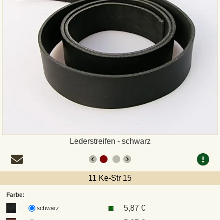
Zahlungsweisen
Sepa
PayPal
Vorkasse
Rechnung
Versandarten und Retouren
Lederstreifen - schwarz
UPS
11 Ke-Str 15
DHL Paket
Farbe:
5,87 €
schwarz
DPD