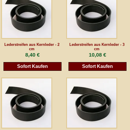
AGB
Gästebuch
Newsletter
Lederstreifen aus Kernleder - 2
Lederstreifen aus Kernleder - 3
cm
cm
8,40 €
10,08 €
Sofort Kaufen
Sofort Kaufen
Vertrag wiederrufen
*Alle Preise inkl. MwSt., inkl. Verpackungskosten, zggl. Versandkosten und zzgl.
eventueller Zölle (bei Nicht-EU-Ländern). Durchgestrichene Preise entsprechen dem
bisherigen Preis bei peraperis.com.
Zur klassischen Website