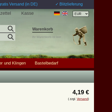
ratis Versand (in DE)
✓ Blitzlieferung
zettel
Kasse
Warenkorb
Ihr Warenkorb ist leer.
r und Klingen
Bastelbedarf
4,19 €
( zzgl.
Versand
)