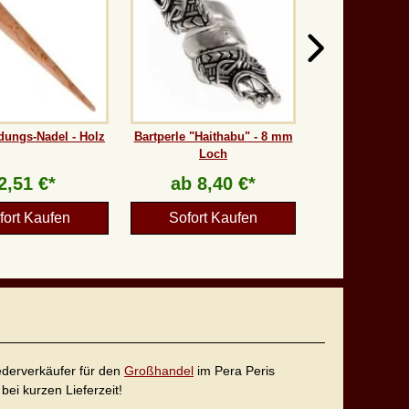
dungs-Nadel - Holz
Bartperle "Haithabu" - 8 mm
Loch
2,51 €*
ab
8,40 €*
fort Kaufen
Sofort Kaufen
iederverkäufer für den
Großhandel
im Pera Peris
bei kurzen Lieferzeit!