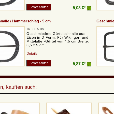
Sofort Kaufen
5,03 €*
nalle / Hammerschlag - 5 cm
Geschmied
16 Ei-S 5 HS
Geschmiedete Gürtelschnalle aus
Eisen in D-Form. Für Wikinger- und
Mittelalter-Gürtel von 4,5 cm Breite.
6,5 x 5 cm.
Details
Sofort Kaufen
5,87 €*
n, kauften auch: