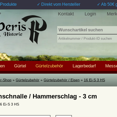
Produkte
✓ Direkt vom Hersteller
✓ Ab 50€ g
Kontakt
Login
Merk
?
hen
Gürtel
Gürtelzubehör
Lagerbedarf
Messe
ter-Shop
»
Gürtelzubehör
»
Gürtelzubehör / Eisen
»
16 Ei-S 3 HS
nschnalle / Hammerschlag - 3 cm
16 Ei-S 3 HS