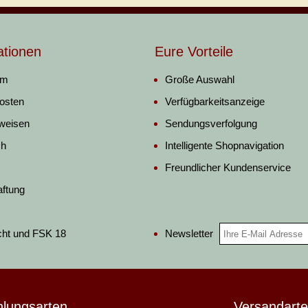
ationen
Eure Vorteile
um
Große Auswahl
osten
Verfügbarkeitsanzeige
weisen
Sendungsverfolgung
ch
Intelligente Shopnavigation
Freundlicher Kundenservice
aftung
Newsletter
cht und FSK 18
hlungsarten
Versandart