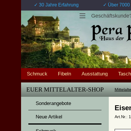
✓ 30 Jahre Erfahrung
✓ Über 7000 
Geschäftskunde
Schmuck
Fibeln
Ausstattung
Tasc
EUER MITTELALTER-SHOP
Mittelal
Sonderangebote
Eise
Neue Artikel
Art.Nr.: 