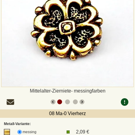
Zahlungsweisen
Sepa
PayPal
Vorkasse
Rechnung
Versandarten und Retouren
Mittelalter-Zierniete- messingfarben
UPS
08 Ma-0 Vierherz
DHL Paket
Metall-Variante:
2,09 €
messing
DPD