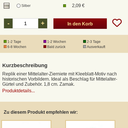
2,09 €
Silber
DHL Kleinpaket
-
+
In den Korb
DHL Express
1-2 Tage
1-2 Wochen
2-3 Tage
Waffenrecht und FSK 18
6-8 Wochen
Bald zurück
Ausverkauft
Produkthaftung
Kurzbeschreibung
Replik einer Mittelalter-Zierniete mit Kleeblatt-Motiv nach
Datenschutz
historischen Vorbildern. Ideal als Beschlag für Mittelalter-
Gürtel und Zubehör. 1,8 cm. Zamak.
Produktdetails...
Widerrufsrecht
Anfertigung von Museumsrepliken
Zu diesem Produkt empfehlen wir:
Mittelalter-Großhandel