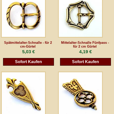
AGB
Gästebuch
Newsletter
Spätmittelalter-Schnalle - für 2
Mittelalter-Schnalle Fünfpass -
cm-Gürtel
für 2 cm Gürtel
5,03 €
4,19 €
Vertrag wiederrufen
Sofort Kaufen
Sofort Kaufen
*Alle Preise inkl. MwSt., inkl. Verpackungskosten, zggl. Versandkosten und zzgl.
eventueller Zölle (bei Nicht-EU-Ländern). Durchgestrichene Preise entsprechen dem
bisherigen Preis bei peraperis.com.
Zur klassischen Website