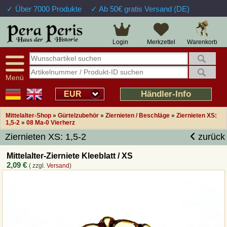
✓ Über 7000 Produkte
✓ Ab 50€ gratis Versand (DE)
Große Auswahl
14 Tage Widerrufsrecht
Verfügbarkeitsanzeige
Über 25 Jahre Erfahrung
Sendungsverfolgung
Schnelle Rücküberweisung
Warenkorb
Login
Merkzettel
Intelligente Navigation
Kulant bei Retouren
Freundlicher Service
Prof. Auftragsabwicklung
Menü
Übersicht Mittelalter-Produkte
Händler-Info
EUR
Mittelalter-Shop
»
Gürtelzubehör
»
Ziernieten / Beschläge
»
Ziernieten XS:
Impressum
1,5-2
»
08 Ma-0 Vierherz
Ziernieten XS: 1,5-2
zurück
Widerrufsfunktion
Mittelalter-Zierniete Kleeblatt / XS
2,09 €
( zzgl.
Versand
)
Wie bestellen?
Rückruf-Service