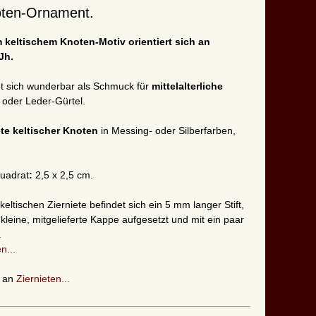
noten-Ornament.
m keltischem Knoten-Motiv orientiert sich an
Jh.
net sich wunderbar als Schmuck für
mittelalterliche
 oder Leder-Gürtel.
ete keltischer Knoten
in Messing- oder Silberfarben,
Quadrat
:
2,5 x 2,5 cm.
eltischen Zierniete befindet sich ein 5 mm langer Stift,
kleine, mitgelieferte Kappe aufgesetzt und mit ein paar
.
n...
t an
Ziernieten...