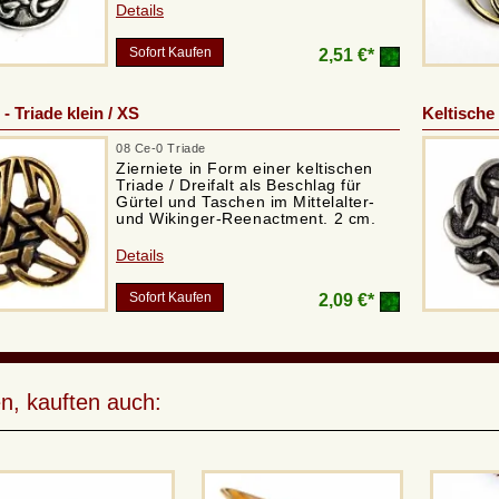
Details
Sofort Kaufen
2,51 €*
 - Triade klein / XS
Keltische 
08 Ce-0 Triade
Zierniete in Form einer keltischen
Triade / Dreifalt als Beschlag für
Gürtel und Taschen im Mittelalter-
und Wikinger-Reenactment. 2 cm.
Details
Sofort Kaufen
2,09 €*
n, kauften auch: