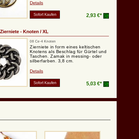
Details
Sofort Kaufen
2,93 €*
Zierniete - Knoten / XL
08 Ce-4 Knoten
Zierniete in form eines keltischen
Knotens als Beschlag für Gürtel und
Taschen. Zamak in messing- oder
silberfarben. 3,8 cm.
Details
Sofort Kaufen
5,03 €*