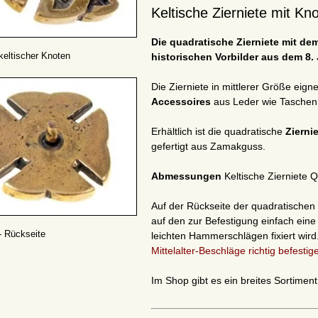
Keltische Zierniete mit K
Die quadratische Zierniete mit de
 keltischer Knoten
historischen Vorbilder aus dem 8. 
Die Zierniete in mittlerer Größe eig
Accessoires
aus Leder wie Taschen
Erhältlich ist die quadratische
Zierni
gefertigt aus Zamakguss.
Abmessungen
Keltische Zierniete 
Auf der Rückseite der quadratischen k
auf den zur Befestigung einfach eine 
 - Rückseite
leichten Hammerschlägen fixiert wird
Mittelalter-Beschläge richtig befestige
Im Shop gibt es ein breites Sortimen