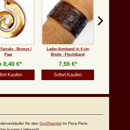
Spirale - Bronze /
Leder-Armband in 4 cm
Paar
Breite - Flechtband
b
8,40 €*
7,55 €*
fort Kaufen
Sofort Kaufen
iederverkäufer für den
Großhandel
im Pera Peris
bei kurzen Lieferzeit!