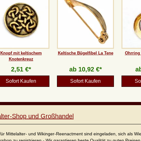
Knopf mit keltischem
Keltische Bügelfibel La Tene
Ohrring 
Knotenkreuz
2,51 €*
ab
10,92 €*
a
Sofort Kaufen
Sofort Kaufen
So
lalter-Shop und Großhandel
für Mittelalter- und Wikinger-Reenactment sind eingeladen, sich als W
ershop zu registrieren - Wir garantieren beste Qualität zu guten Preisen 