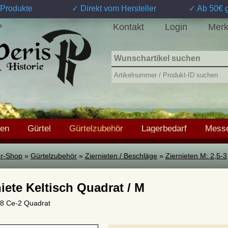
Produkte
✓ Direkt vom Hersteller
✓ Ab 50€ g
Kontakt
Login
Merk
?
hen
Gürtel
Gürtelzubehör
Lagerbedarf
Messe
ter-Shop
»
Gürtelzubehör
»
Ziernieten / Beschläge
»
Ziernieten M: 2,5-3
niete Keltisch Quadrat / M
 08 Ce-2 Quadrat