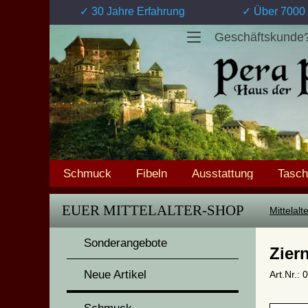
✓ 30 Jahre Erfahrung
✓ Über 7000 
Geschäftskunde
Schmuck
Fibeln
Ausstattung
Tasc
EUER MITTELALTER-SHOP
Mittelal
Sonderangebote
Zier
Neue Artikel
Art.Nr.: