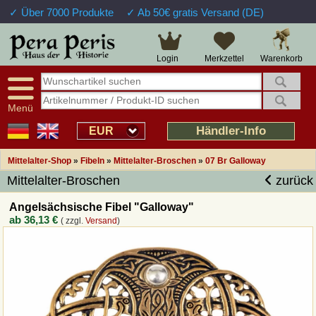
✓ Über 7000 Produkte
✓ Ab 50€ gratis Versand (DE)
Große Auswahl
14 Tage Widerrufsrecht
Verfügbarkeitsanzeige
Über 25 Jahre Erfahrung
Sendungsverfolgung
Schnelle Rücküberweisung
Warenkorb
Login
Merkzettel
Intelligente Navigation
Kulant bei Retouren
Freundlicher Service
Prof. Auftragsabwicklung
Menü
Übersicht Mittelalter-Produkte
Händler-Info
EUR
Mittelalter-Shop
»
Fibeln
»
Mittelalter-Broschen
»
07 Br Galloway
Impressum
Mittelalter-Broschen
zurück
Widerrufsfunktion
Angelsächsische Fibel "Galloway"
ab
36,13 €
( zzgl.
Versand
)
Wie bestellen?
Rückruf-Service