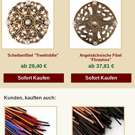
AGB
Gästebuch
Newsletter
Scheibenfibel "Trewhiddle"
Angelsächsische Fibel
"Flintshire"
ab
29,40 €
ab
37,81 €
Vertrag wiederrufen
Sofort Kaufen
Sofort Kaufen
*Alle Preise inkl. MwSt., inkl. Verpackungskosten, zggl. Versandkosten und zzgl.
eventueller Zölle (bei Nicht-EU-Ländern). Durchgestrichene Preise entsprechen dem
Kunden, kauften auch:
bisherigen Preis bei peraperis.com.
Zur klassischen Website