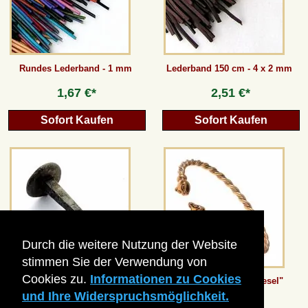
Rundes Lederband - 1 mm
Lederband 150 cm - 4 x 2 mm
1,67 €*
2,51 €*
Sofort Kaufen
Sofort Kaufen
Durch die weitere Nutzung der Website
stimmen Sie der Verwendung von
Cookies zu.
Informationen zu Cookies
Schmiede-Nagel - 6 x 2 cm
Wikinger-Amreif "Wiesel"
und Ihre Widerspruchsmöglichkeit.
2,51 €*
ab
16,80 €*