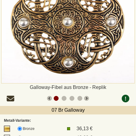
Zahlungsweisen
Sepa
PayPal
Vorkasse
Rechnung
Versandarten und Retouren
Galloway-Fibel aus Bronze - Replik
UPS
07 Br Galloway
DHL Paket
Metall-Variante:
36,13 €
Bronze
DPD