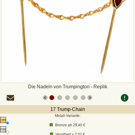
Zahlungsweisen
Sepa
PayPal
Vorkasse
Rechnung
Versandarten und Retouren
Die Nadeln von Trumpington - Replik
UPS
17 Trump-Chain
Metall-Variante:
DHL Paket
Bronze
ab
29,40 €
DPD
Versilbert + 2,02 €