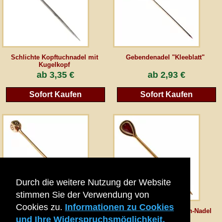
AGB
Gästebuch
Schlichte Kopftuchnadel mit
Gebendenadel "Kleeblatt"
Kugelkopf
ab
3,35 €
ab
2,93 €
Newsletter
Sofort Kaufen
Sofort Kaufen
Vertrag wiederrufen
*Alle Preise inkl. MwSt., inkl. Verpackungskosten, zggl. Versandkosten und zzgl.
eventueller Zölle (bei Nicht-EU-Ländern). Durchgestrichene Preise entsprechen dem
bisherigen Preis bei peraperis.com.
Zur klassischen Website
Durch die weitere Nutzung der Website
stimmen Sie der Verwendung von
Cookies zu.
Informationen zu Cookies
Mittelalter-Kopftuchnadel
Replik der Trumpington-Nadel
und Ihre Widerspruchsmöglichkeit.
"Polyeder"