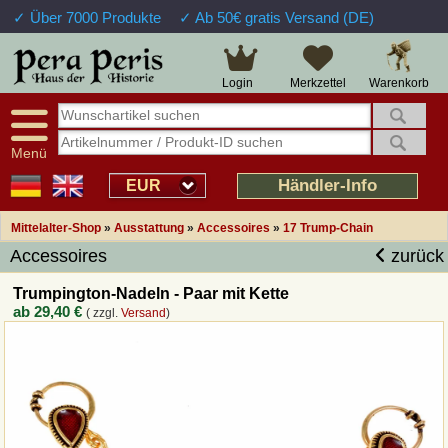
✓ Über 7000 Produkte
✓ Ab 50€ gratis Versand (DE)
Große Auswahl
14 Tage Widerrufsrecht
Verfügbarkeitsanzeige
Über 25 Jahre Erfahrung
Sendungsverfolgung
Schnelle Rücküberweisung
Warenkorb
Login
Merkzettel
Intelligente Navigation
Kulant bei Retouren
Freundlicher Service
Prof. Auftragsabwicklung
Menü
Übersicht Mittelalter-Produkte
Händler-Info
EUR
Mittelalter-Shop
»
Ausstattung
»
Accessoires
»
17 Trump-Chain
Impressum
Accessoires
zurück
Widerrufsfunktion
Trumpington-Nadeln - Paar mit Kette
ab
29,40 €
( zzgl.
Versand
)
Wie bestellen?
Rückruf-Service