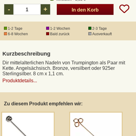
-
+
In den Korb
DHL Kleinpaket
1-2 Tage
1-2 Wochen
2-3 Tage
DHL Express
6-8 Wochen
Bald zurück
Ausverkauft
Waffenrecht und FSK 18
Kurzbeschreibung
Dir mittelalterlichen Nadeln von Trumpington als Paar mit
Produkthaftung
Kette. Angelsächsisch. Bronze, versilbert oder 925er
Sterlingsilber. 8 cm x 1,1 cm.
Produktdetails...
Datenschutz
Widerrufsrecht
Zu diesem Produkt empfehlen wir:
Anfertigung von Museumsrepliken
Mittelalter-Großhandel