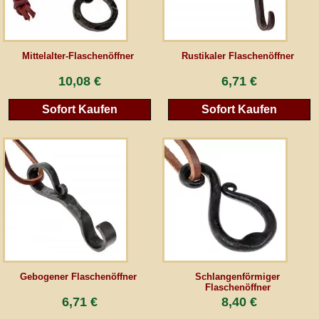
AGB
Mittelalter-Flaschenöffner
Rustikaler Flaschenöffner
Gästebuch
10,08 €
6,71 €
Sofort Kaufen
Sofort Kaufen
Newsletter
Vertrag wiederrufen
*Alle Preise inkl. MwSt., inkl. Verpackungskosten, zggl. Versandkosten und zzgl.
eventueller Zölle (bei Nicht-EU-Ländern). Durchgestrichene Preise entsprechen dem
bisherigen Preis bei peraperis.com.
Zur klassischen Website
Gebogener Flaschenöffner
Schlangenförmiger
Flaschenöffner
6,71 €
8,40 €