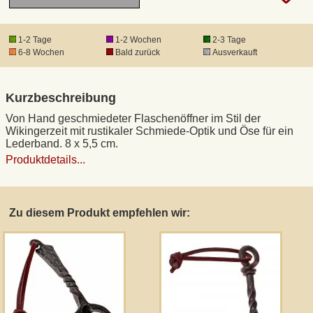
DHL Kleinpaket
1-2 Tage
1-2 Wochen
2-3 Tage
6-8 Wochen
Bald zurück
Ausverkauft
DHL Express
Kurzbeschreibung
Waffenrecht und FSK 18
Von Hand geschmiedeter Flaschenöffner im Stil der
Wikingerzeit mit rustikaler Schmiede-Optik und Öse für ein
Lederband. 8 x 5,5 cm.
Produkthaftung
Produktdetails...
Datenschutz
Zu diesem Produkt empfehlen wir:
Widerrufsrecht
Anfertigung von Museumsrepliken
Mittelalter-Großhandel