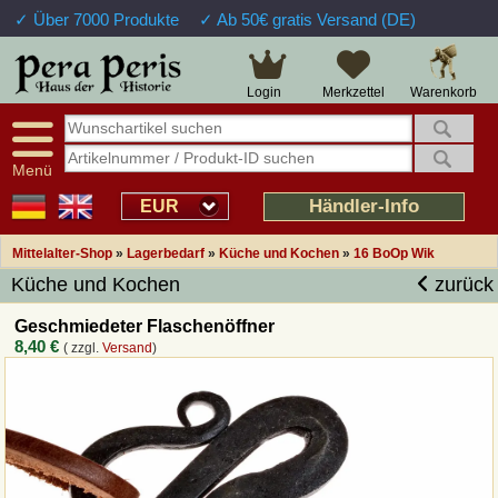
✓ Über 7000 Produkte
✓ Ab 50€ gratis Versand (DE)
Große Auswahl
14 Tage Widerrufsrecht
Verfügbarkeitsanzeige
Über 25 Jahre Erfahrung
Sendungsverfolgung
Schnelle Rücküberweisung
Warenkorb
Login
Merkzettel
Intelligente Navigation
Kulant bei Retouren
Freundlicher Service
Prof. Auftragsabwicklung
Menü
Übersicht Mittelalter-Produkte
Händler-Info
EUR
Mittelalter-Shop
»
Lagerbedarf
»
Küche und Kochen
»
16 BoOp Wik
Impressum
Küche und Kochen
zurück
Widerrufsfunktion
Geschmiedeter Flaschenöffner
8,40 €
( zzgl.
Versand
)
Wie bestellen?
Rückruf-Service