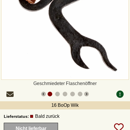
Zahlungsweisen
Sepa
PayPal
Vorkasse
Rechnung
Versandarten und Retouren
Geschmiedeter Flaschenöffner
UPS
16 BoOp Wik
DHL Paket
Bald zurück
Lieferstatus:
Nicht lieferbar
DPD