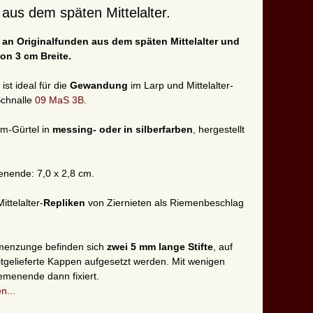
aus dem späten Mittelalter.
 an Originalfunden aus dem späten Mittelalter und
von 3 cm Breite.
ist ideal für die
Gewandung
im Larp und Mittelalter-
chnalle
09 MaS 3B
.
cm-Gürtel in
messing- oder in silberfarben
, hergestellt
enende: 7,0 x 2,8 cm.
ttelalter-
Repliken
von Ziernieten als Riemenbeschlag
iemenzunge befinden sich
zwei 5 mm lange Stifte
, auf
mitgelieferte Kappen aufgesetzt werden. Mit wenigen
emenende dann fixiert.
en...