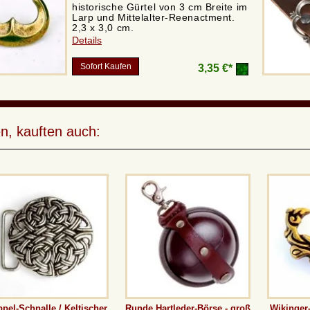
historische Gürtel von 3 cm Breite im
Larp und Mittelalter-Reenactment.
2,3 x 3,0 cm.
Details
Sofort Kaufen
3,35 €*
n, kauften auch:
pel-Schnalle / Keltischer
Runde Hartleder-Börse - groß
Wikinger