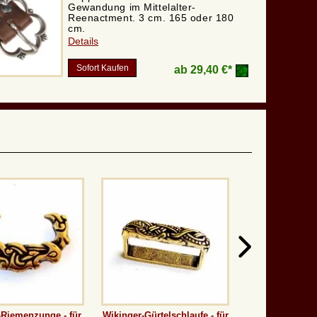
Gewandung im Mittelalter-
Reenactment. 3 cm. 165 oder 180
cm.
Details
Sofort Kaufen
ab
29,40 €*
-Riemenzunge - für
Wikinger-Gürtelschlaufe - für