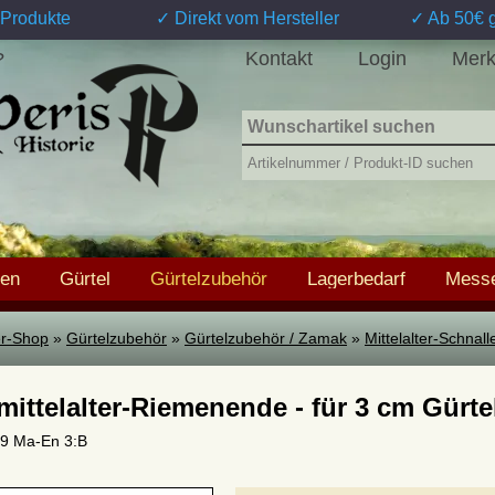
Produkte
✓ Direkt vom Hersteller
✓ Ab 50€ g
Kontakt
Login
Merk
?
hen
Gürtel
Gürtelzubehör
Lagerbedarf
Messe
ter-Shop
»
Gürtelzubehör
»
Gürtelzubehör / Zamak
»
Mittelalter-Schnall
mittelalter-Riemenende - für 3 cm Gürte
 09 Ma-En 3:B