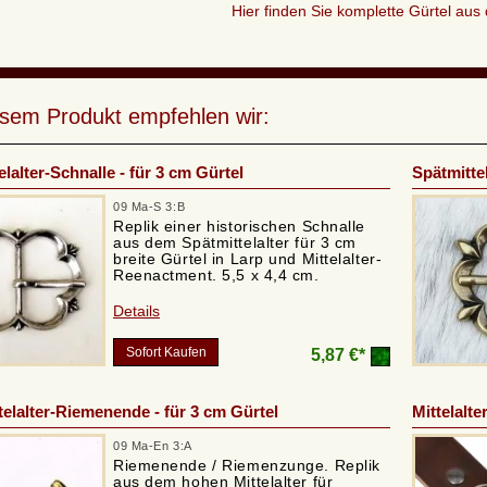
Hier finden Sie komplette Gürtel aus 
esem Produkt empfehlen wir:
elalter-Schnalle - für 3 cm Gürtel
Spätmittel
09 Ma-S 3:B
Replik einer historischen Schnalle
aus dem Spätmittelalter für 3 cm
breite Gürtel in Larp und Mittelalter-
Reenactment. 5,5 x 4,4 cm.
Details
Sofort Kaufen
5,87 €*
elalter-Riemenende - für 3 cm Gürtel
Mittelalte
09 Ma-En 3:A
Riemenende / Riemenzunge. Replik
aus dem hohen Mittelalter für