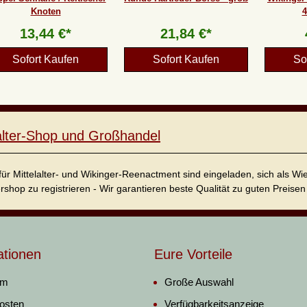
Knoten
4
13,44 €*
21,84 €*
Sofort Kaufen
Sofort Kaufen
So
lalter-Shop und Großhandel
für Mittelalter- und Wikinger-Reenactment sind eingeladen, sich als W
ershop zu registrieren - Wir garantieren beste Qualität zu guten Preisen 
ationen
Eure Vorteile
um
Große Auswahl
osten
Verfügbarkeitsanzeige