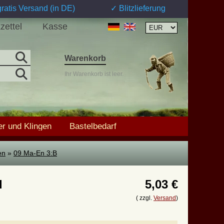
ratis Versand (in DE)
✓ Blitzlieferung
zettel
Kasse
Warenkorb
Ihr Warenkorb ist leer.
r und Klingen
Bastelbedarf
en
»
09 Ma-En 3:B
l
5,03 €
( zzgl.
Versand
)