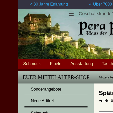
✓ 30 Jahre Erfahrung
✓ Über 7000 
Geschäftskunde
Schmuck
Fibeln
Ausstattung
Tasc
EUER MITTELALTER-SHOP
Mittelal
Sonderangebote
Spät
Neue Artikel
Art.Nr.: