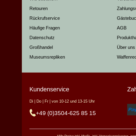
Retouren
Zahlungs
Rückrufservice
Gästebu
Häufige Fragen
AGB
Datenschutz
Produkth
Großhandel
Über uns
Museumsrepliken
Waffenre
Kundenservice
Za
Di | Do | Fr | von 10-12 und 13-15 Uhr
+49 (0)3504-625 85 15