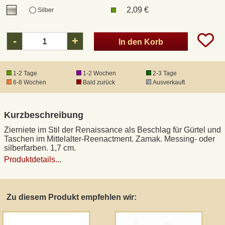
2,09 €
Silber
DHL Kleinpaket
-
+
In den Korb
DHL Express
1-2 Tage
1-2 Wochen
2-3 Tage
Waffenrecht und FSK 18
6-8 Wochen
Bald zurück
Ausverkauft
Produkthaftung
Kurzbeschreibung
Zierniete im Stil der Renaissance als Beschlag für Gürtel und
Datenschutz
Taschen im Mittelalter-Reenactment. Zamak. Messing- oder
silberfarben. 1,7 cm.
Produktdetails...
Widerrufsrecht
Anfertigung von Museumsrepliken
Zu diesem Produkt empfehlen wir:
Mittelalter-Großhandel