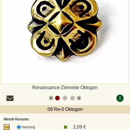
Zahlungsweisen
Sepa
PayPal
Vorkasse
Rechnung
Versandarten und Retouren
Renaissance-Zierniete Oktogon
UPS
08 Re-0 Oktogon
DHL Paket
Metall-Variante:
2,09 €
messing
DPD