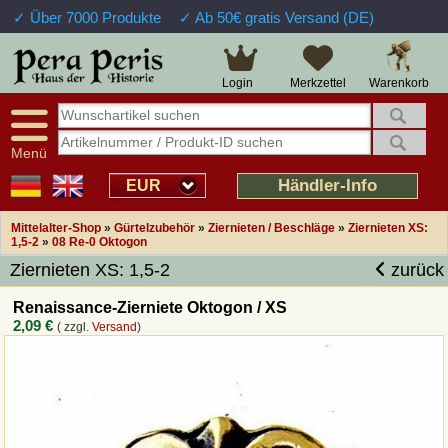
✓ Über 7000 Produkte
✓ Ab 50€ gratis Versand (DE)
Große Auswahl
14 Tage Widerrufsrecht
Verfügbarkeitsanzeige
Über 25 Jahre Erfahrung
Sendungsverfolgung
Schnelle Rücküberweisung
Warenkorb
Login
Merkzettel
Intelligente Navigation
Kulant bei Retouren
Freundlicher Service
Prof. Auftragsabwicklung
Menü
Übersicht Mittelalter-Produkte
Händler-Info
EUR
Mittelalter-Shop
»
Gürtelzubehör
»
Ziernieten / Beschläge
»
Ziernieten XS:
Impressum
1,5-2
»
08 Re-0 Oktogon
Ziernieten XS: 1,5-2
zurück
Widerrufsfunktion
Renaissance-Zierniete Oktogon / XS
2,09 €
( zzgl.
Versand
)
Wie bestellen?
Rückruf-Service