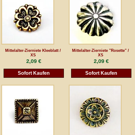
AGB
Gästebuch
Newsletter
Mittelalter-Zierniete Kleeblatt /
Mittelalter-Zierniete "Rosette" /
XS
XS
2,09 €
2,09 €
Vertrag wiederrufen
Sofort Kaufen
Sofort Kaufen
*Alle Preise inkl. MwSt., inkl. Verpackungskosten, zggl. Versandkosten und zzgl.
eventueller Zölle (bei Nicht-EU-Ländern). Durchgestrichene Preise entsprechen dem
bisherigen Preis bei peraperis.com.
Zur klassischen Website