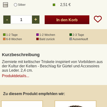
2,51 €
Silber
DHL Kleinpaket
-
+
In den Korb
DHL Express
1-2 Tage
1-2 Wochen
2-3 Tage
Waffenrecht und FSK 18
6-8 Wochen
Bald zurück
Ausverkauft
Produkthaftung
Kurzbeschreibung
Zierniete mit keltischer Triskele inspiriert von Vorbildern aus
Datenschutz
der Kultur der Kelten - Beschlag für Gürtel und Accesoires
aus Leder. 2,4 cm.
Produktdetails...
Widerrufsrecht
Anfertigung von Museumsrepliken
Zu diesem Produkt empfehlen wir:
Mittelalter-Großhandel