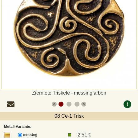
Zahlungsweisen
Sepa
PayPal
Vorkasse
Rechnung
Versandarten und Retouren
Zierniete Triskele - messingfarben
UPS
08 Ce-1 Trisk
DHL Paket
Metall-Variante:
2,51 €
messing
DPD