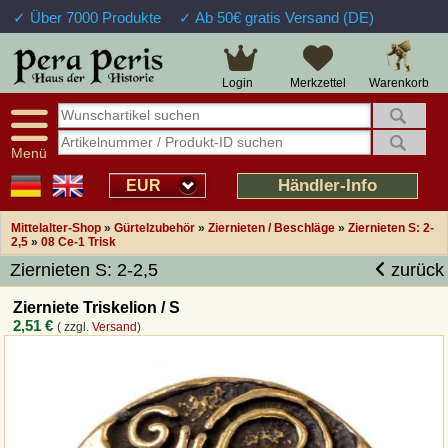
✓ Über 7000 Produkte
✓ Ab 50€ gratis Versand (DE)
Große Auswahl
14 Tage Widerrufsrecht
Verfügbarkeitsanzeige
Über 25 Jahre Erfahrung
Sendungsverfolgung
Schnelle Rücküberweisung
Warenkorb
Login
Merkzettel
Intelligente Navigation
Kulant bei Retouren
Freundlicher Service
Prof. Auftragsabwicklung
Menü
Übersicht Mittelalter-Produkte
Händler-Info
EUR
Mittelalter-Shop
»
Gürtelzubehör
»
Ziernieten / Beschläge
»
Ziernieten S: 2-
Impressum
2,5
»
08 Ce-1 Trisk
Ziernieten S: 2-2,5
zurück
Widerrufsfunktion
Zierniete Triskelion / S
2,51 €
( zzgl.
Versand
)
Wie bestellen?
Rückruf-Service