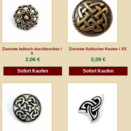
AGB
Gästebuch
Newsletter
Zierniete keltisch durchbrochen /
Zierniete Keltischer Knoten / XS
S
2,06 €
2,09 €
Vertrag wiederrufen
Sofort Kaufen
Sofort Kaufen
*Alle Preise inkl. MwSt., inkl. Verpackungskosten, zggl. Versandkosten und zzgl.
eventueller Zölle (bei Nicht-EU-Ländern). Durchgestrichene Preise entsprechen dem
bisherigen Preis bei peraperis.com.
Zur klassischen Website