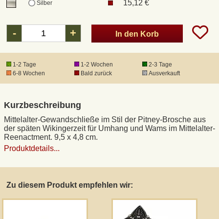
15,12 €
Silber
DHL Kleinpaket
-
+
In den Korb
DHL Express
1-2 Tage
1-2 Wochen
2-3 Tage
6-8 Wochen
Bald zurück
Ausverkauft
Waffenrecht und FSK 18
Kurzbeschreibung
Produkthaftung
Mittelalter-Gewandschließe im Stil der Pitney-Brosche aus
der späten Wikingerzeit für Umhang und Wams im Mittelalter-
Datenschutz
Reenactment. 9,5 x 4,8 cm.
Produktdetails...
Widerrufsrecht
Zu diesem Produkt empfehlen wir:
Anfertigung von Museumsrepliken
Mittelalter-Großhandel