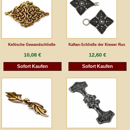
AGB
Gästebuch
Newsletter
Keltische Gewandschließe
Kaftan-Schließe der Kiewer Rus
10,08 €
12,60 €
Sofort Kaufen
Sofort Kaufen
Vertrag wiederrufen
*Alle Preise inkl. MwSt., inkl. Verpackungskosten, zggl. Versandkosten und zzgl.
eventueller Zölle (bei Nicht-EU-Ländern). Durchgestrichene Preise entsprechen dem
bisherigen Preis bei peraperis.com.
Zur klassischen Website