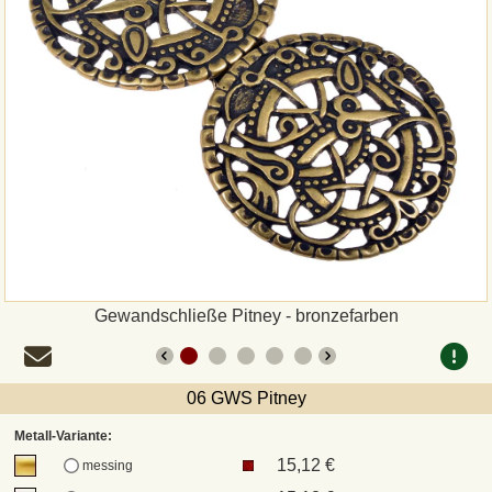
Zahlungsweisen
Sepa
PayPal
Vorkasse
Rechnung
Versandarten und Retouren
Gewandschließe Pitney - bronzefarben
UPS
06 GWS Pitney
DHL Paket
Metall-Variante:
15,12 €
messing
DPD