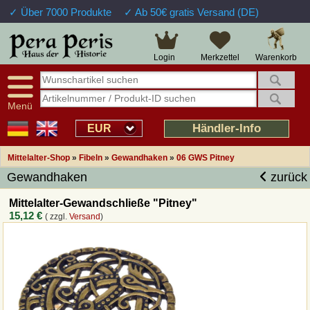
✓ Über 7000 Produkte
✓ Ab 50€ gratis Versand (DE)
Große Auswahl
14 Tage Widerrufsrecht
Verfügbarkeitsanzeige
Über 25 Jahre Erfahrung
Sendungsverfolgung
Schnelle Rücküberweisung
Warenkorb
Login
Merkzettel
Intelligente Navigation
Kulant bei Retouren
Freundlicher Service
Prof. Auftragsabwicklung
Menü
Übersicht Mittelalter-Produkte
Händler-Info
EUR
Mittelalter-Shop
»
Fibeln
»
Gewandhaken
»
06 GWS Pitney
Impressum
Gewandhaken
zurück
Widerrufsfunktion
Mittelalter-Gewandschließe "Pitney"
15,12 €
( zzgl.
Versand
)
Wie bestellen?
Rückruf-Service