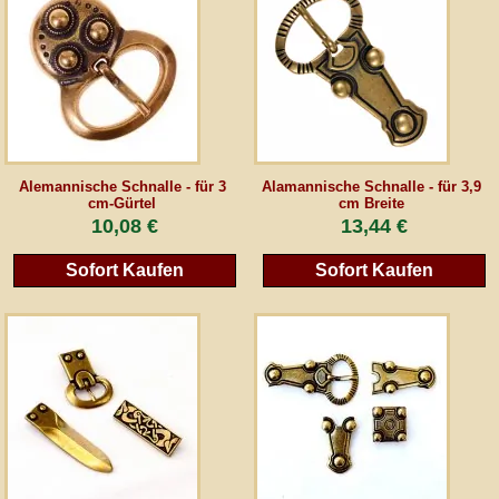
AGB
Gästebuch
Newsletter
Alemannische Schnalle - für 3
Alamannische Schnalle - für 3,9
cm-Gürtel
cm Breite
10,08 €
13,44 €
Vertrag wiederrufen
Sofort Kaufen
Sofort Kaufen
*Alle Preise inkl. MwSt., inkl. Verpackungskosten, zggl. Versandkosten und zzgl.
eventueller Zölle (bei Nicht-EU-Ländern). Durchgestrichene Preise entsprechen dem
bisherigen Preis bei peraperis.com.
Zur klassischen Website