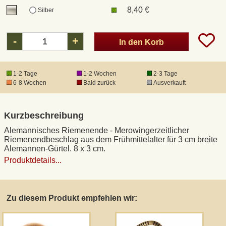
8,40 €
Silber
DHL Kleinpaket
-
+
In den Korb
DHL Express
1-2 Tage
1-2 Wochen
2-3 Tage
Waffenrecht und FSK 18
6-8 Wochen
Bald zurück
Ausverkauft
Produkthaftung
Kurzbeschreibung
Alemannisches Riemenende - Merowingerzeitlicher
Datenschutz
Riemenendbeschlag aus dem Frühmittelalter für 3 cm breite
Alemannen-Gürtel. 8 x 3 cm.
Produktdetails...
Widerrufsrecht
Anfertigung von Museumsrepliken
Zu diesem Produkt empfehlen wir:
Mittelalter-Großhandel