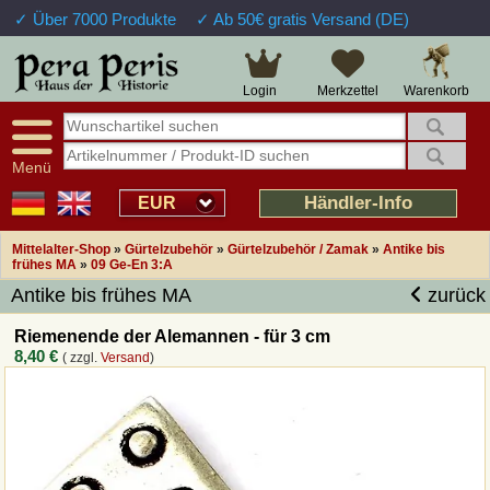
✓ Über 7000 Produkte
✓ Ab 50€ gratis Versand (DE)
Große Auswahl
14 Tage Widerrufsrecht
Verfügbarkeitsanzeige
Über 25 Jahre Erfahrung
Sendungsverfolgung
Schnelle Rücküberweisung
Warenkorb
Login
Merkzettel
Intelligente Navigation
Kulant bei Retouren
Freundlicher Service
Prof. Auftragsabwicklung
Menü
Übersicht Mittelalter-Produkte
Händler-Info
EUR
Mittelalter-Shop
»
Gürtelzubehör
»
Gürtelzubehör / Zamak
»
Antike bis
Impressum
frühes MA
»
09 Ge-En 3:A
Antike bis frühes MA
zurück
Widerrufsfunktion
Riemenende der Alemannen - für 3 cm
8,40 €
( zzgl.
Versand
)
Wie bestellen?
Rückruf-Service