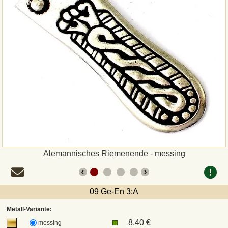
Zahlungsweisen
Sepa
PayPal
Vorkasse
Rechnung
Versandarten und Retouren
Alemannisches Riemenende - messing
UPS
09 Ge-En 3:A
DHL Paket
Metall-Variante:
8,40 €
messing
DPD