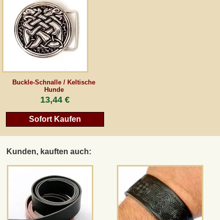
AGB
Gästebuch
Newsletter
Buckle-Schnalle / Keltische
Hunde
13,44 €
Vertrag wiederrufen
Sofort Kaufen
*Alle Preise inkl. MwSt., inkl. Verpackungskosten, zggl. Versandkosten und zzgl.
Kunden, kauften auch:
eventueller Zölle (bei Nicht-EU-Ländern). Durchgestrichene Preise entsprechen dem
bisherigen Preis bei peraperis.com.
Zur klassischen Website