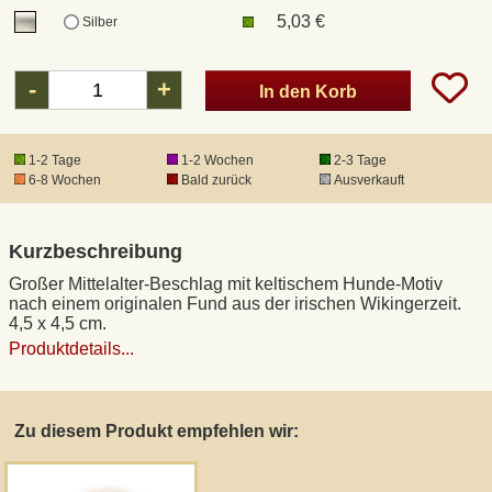
5,03 €
Silber
DHL Kleinpaket
-
+
In den Korb
DHL Express
1-2 Tage
1-2 Wochen
2-3 Tage
Waffenrecht und FSK 18
6-8 Wochen
Bald zurück
Ausverkauft
Produkthaftung
Kurzbeschreibung
Großer Mittelalter-Beschlag mit keltischem Hunde-Motiv
Datenschutz
nach einem originalen Fund aus der irischen Wikingerzeit.
4,5 x 4,5 cm.
Produktdetails...
Widerrufsrecht
Anfertigung von Museumsrepliken
Zu diesem Produkt empfehlen wir:
Mittelalter-Großhandel