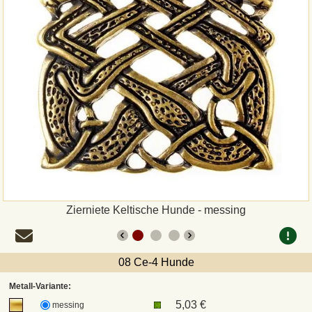
Zahlungsweisen
Sepa
PayPal
Vorkasse
Rechnung
Versandarten und Retouren
Zierniete Keltische Hunde - messing
UPS
08 Ce-4 Hunde
DHL Paket
Metall-Variante:
5,03 €
messing
DPD