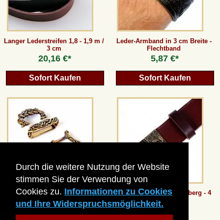
Langer Lederstreifen 1,8 - 1,9 m /
Leder-Armband in 3 cm Breite -
3 cm
Flechtband
20,16 €*
5,87 €*
Sofort Kaufen
Sofort Kaufen
Durch die weitere Nutzung der Website
stimmen Sie der Verwendung von
Cookies zu.
Informationen zu Cookies
Wikinger-Gürtelset "Ringerike" -
Kelten-Gürtel vom Glauberg - 4
für 4 cm
cm
und Ihre Widerspruchsmöglichkeit.
13,44 €*
33,61 €*